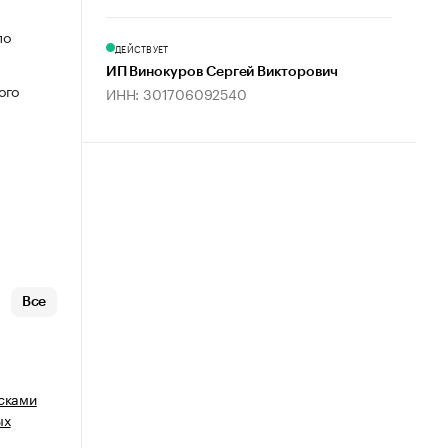
по
ДЕЙСТВУЕТ
ИП Винокуров Сергей Викторович
ого
ИНН: 301706092540
Все
исками
ых