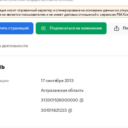
ия носит справочный характер и сгенерирована на основании данных из откр
 не является пользователем и не имеет деловых отношений с сервисом РБК Ко
Подписаться на изменения
По
лять страницей
 деятельности
ль
ации
17 сентября 2013
Астраханская область
313301526000030
301511621223