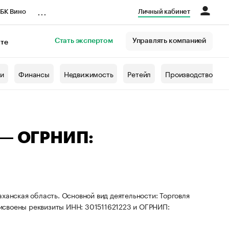
...
БК Вино
Личный кабинет
Стать экспертом
Управлять компанией
кте
азета
жи
Финансы
Недвижимость
Ретейл
Производство
 — ОГРНИП:
ханская область. Основной вид деятельности: Торговля
исвоены реквизиты ИНН: 301511621223 и ОГРНИП: