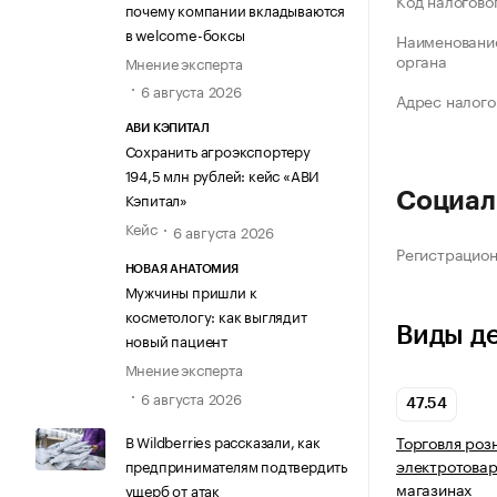
Код налогово
почему компании вкладываются
в welcome-боксы
Наименование
органа
Мнение эксперта
6 августа 2026
Адрес налого
АВИ КЭПИТАЛ
Сохранить агроэкспортеру
194,5 млн рублей: кейс «АВИ
Кэпитал»
Социал
Кейс
6 августа 2026
Регистрацио
НОВАЯ АНАТОМИЯ
Мужчины пришли к
косметологу: как выглядит
Виды д
новый пациент
Мнение эксперта
6 августа 2026
47.54
В Wildberries рассказали, как
Торговля роз
электротовар
предпринимателям подтвердить
магазинах
ущерб от атак