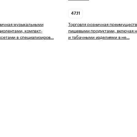
47.11
ничная музыкальными
Торговля розничная преимущест
диолентами, компакт-
пищевыми продуктами, включая н
ссетами в специализиров…
и табачными изделиями в не…