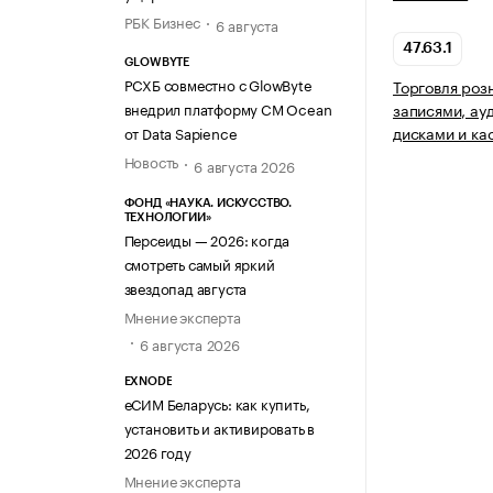
РБК Бизнес
6 августа
47.63.1
GLOWBYTE
РСХБ совместно с GlowByte
Торговля роз
внедрил платформу CM Ocean
записями, ау
дисками и ка
от Data Sapience
Новость
6 августа 2026
ФОНД «НАУКА. ИСКУССТВО.
ТЕХНОЛОГИИ»
Персеиды — 2026: когда
смотреть самый яркий
звездопад августа
Мнение эксперта
6 августа 2026
EXNODE
еСИМ Беларусь: как купить,
установить и активировать в
2026 году
Мнение эксперта