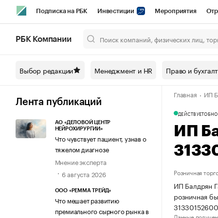
Подписка на РБК
Инвестиции
Мероприятия
Отр
Спорт
Школа управления РБК
РБК Образование
РБ
РБК Компании
Город
Стиль
Крипто
РБК Бизнес-среда
Дискусси
Выбор редакции
Менеджмент и HR
Право и бухгал
Спецпроекты СПб
Конференции СПб
Спецпроекты
Главная
ИП Б
Технологии и медиа
Финансы
Рынок наличной валют
Лента публикаций
ДЕЙСТВУЕТ
ОБНО
АО «ДЕЛОВОЙ ЦЕНТР
ИП Б
НЕЙРОХИРУРГИИ»
Что чувствует пациент, узнав о
3133
тяжелом диагнозе
Мнение эксперта
Розничная торг
6 августа 2026
ИП Балдрян Г
ООО «РЕММА ТРЕЙД»
розничная бы
Что мешает развитию
3133015260
премиального сырного рынка в
Данные получен