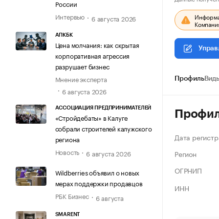
России
Интервью
Информац
6 августа 2026
Компания
АПКБК
Цена молчания: как скрытая
Управ
корпоративная агрессия
разрушает бизнес
Мнение эксперта
Профиль
Виды
6 августа 2026
АССОЦИАЦИЯ ПРЕДПРИНИМАТЕЛЕЙ
Профи
«Стройдебаты» в Калуге
собрали строителей калужского
Дата регистр
региона
Новость
Регион
6 августа 2026
ОГРНИП
Wildberries объявил о новых
мерах поддержки продавцов
ИНН
РБК Бизнес
6 августа
SMARENT