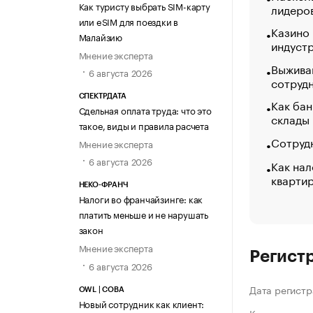
Как туристу выбрать SIM-карту
лидеро
или eSIM для поездки в
Казино
Малайзию
индуст
Мнение эксперта
Выжива
6 августа 2026
сотруд
СПЕКТРДАТА
Как бан
Сдельная оплата труда: что это
склады
такое, виды и правила расчета
Сотрудн
Мнение эксперта
6 августа 2026
Как нал
кварти
НЕКО-ФРАНЧ
Налоги во франчайзинге: как
платить меньше и не нарушать
закон
Мнение эксперта
Регист
6 августа 2026
Дата регистр
OWL | СОВА
Новый сотрудник как клиент: