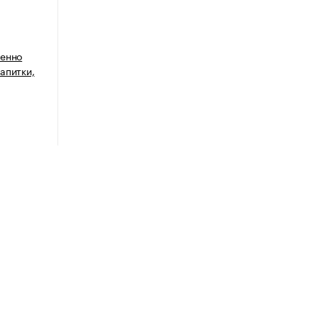
венно
апитки,