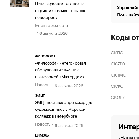
Цена парковки: как новые
Управляйт
нормативы изменят рынок
Повышайте
новостроек
Мнение эксперта
6 августа 2026
Коды с
ОКПО
ФИЛОСОФТ
«Философт» интегрировал
ОКАТО
оборудование BAS-IP с
ОКТМО
платформой «Мажордом»
Новость
6 августа 2026
ОКФС
ОКОГУ
ЭМЦТ
ЭМЦТ поставила тренажер для
судомехаников в Морской
колледж в Петербурге
Новость
6 августа 2026
Интер
Насколь
ESIM365