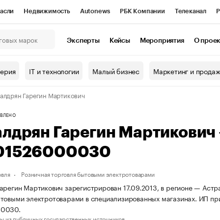
асли
Недвижимость
Autonews
РБК Компании
Телеканал
Р
К Курсы
РБК Life
Тренды
Визионеры
Национальные проекты
Эксперты
Кейсы
Мероприятия
О прое
онный клуб
Исследования
Кредитные рейтинги
Франшизы
Г
терия
IT и технологии
Малый бизнес
Маркетинг и прода
Проверка контрагентов
Политика
Экономика
Бизнес
алдрян Гарегин Мартикович
ы
ВЛЕНО
алдрян Гарегин Мартикович
01526000030
овля
Розничная торговля бытовыми электротоварами
арегин Мартикович зарегистрирован 17.09.2013, в регионе — Астра
товыми электротоварами в специализированных магазинах. ИП пр
00030.
ы из публичных государственных источников.