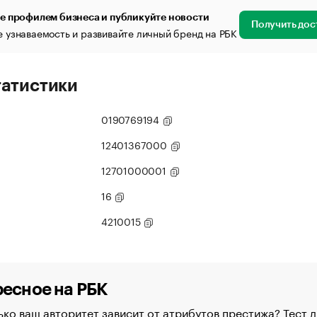
е профилем бизнеса и публикуйте новости
Получить дос
 узнаваемость и развивайте личный бренд на РБК
татистики
0190769194
12401367000
12701000001
16
4210015
есное на РБК
ко ваш авторитет зависит от атрибутов престижа? Тест д