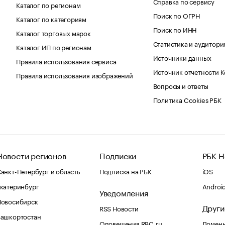
Справка по сервису
Каталог по регионам
Поиск по ОГРН
Каталог по категориям
Поиск по ИНН
Каталог торговых марок
Статистика и аудитори
Каталог ИП по регионам
Источники данных
Правила использования сервиса
Источник отчетности 
Правила использования изображений
Вопросы и ответы
Политика Cookies РБК
Новости регионов
Подписки
РБК Н
анкт-Петербург и область
Подписка на РБК
iOS
катеринбург
Androi
Уведомления
Новосибирск
Други
RSS Новости
Башкортостан
Оповещения RBC.ru
Домены