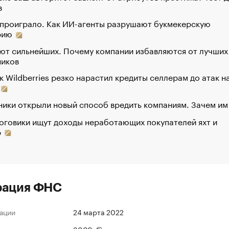
в
 проиграло. Как ИИ-агенты разрушают букмекерскую
рию
ют сильнейших. Почему компании избавляются от лучших
ников
к Wildberries резко нарастил кредиты селлерам до атак н
ики открыли новый способ вредить компаниям. Зачем им
оговики ищут доходы неработающих покупателей яхт и
р
рация ФНС
ации
24 марта 2022