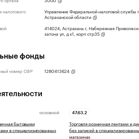
го органа
3000
 налогового
Управление Федеральной налоговой службы 
Астраханской области
вой
414024, Астрахань г, Набережная Приволжск
затона ул, д к1, корп стр35
ьные фонды
нный номер СФР
1280413624
еятельности
47.63.2
ОСНОВНОЙ
ничная бытовыми
Торговля розничная лентами и д
ами в специализированных
без записей в специализированн
магазинах