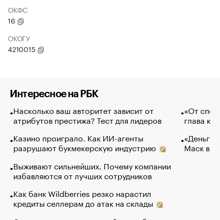
ОКФС
16
ОКОГУ
4210015
Интересное на РБК
Насколько ваш авторитет зависит от
«От спор
атрибутов престижа? Тест для лидеров
глава ко
Казино проиграло. Как ИИ-агенты
«Деньги б
разрушают букмекерскую индустрию
Маск в и
Выживают сильнейших. Почему компании
избавляются от лучших сотрудников
Как банк Wildberries резко нарастил
кредиты селлерам до атак на склады