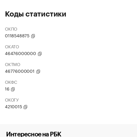
Коды статистики
ОКПО
0118548875
ОКАТО
46476000000
ОКТМО
46776000001
ОКФС
16
ОКОГУ
4210015
Интересное на РБК