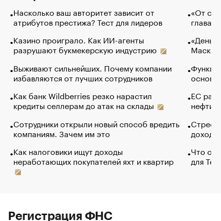
Насколько ваш авторитет зависит от
«От спо
атрибутов престижа? Тест для лидеров
глава к
Казино проиграло. Как ИИ-агенты
«Деньги
разрушают букмекерскую индустрию
Маск в 
Выживают сильнейших. Почему компании
Функции
избавляются от лучших сотрудников
основ э
Как банк Wildberries резко нарастил
ЕС раз
кредиты селлерам до атак на склады
нефти —
Сотрудники открыли новый способ вредить
Стресс 
компаниям. Зачем им это
доходов
Как налоговики ищут доходы
Что обв
неработающих покупателей яхт и квартир
для Tel
Регистрация ФНС