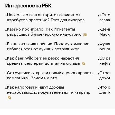
Интересное на РБК
Насколько ваш авторитет зависит от
«От спо
атрибутов престижа? Тест для лидеров
глава к
Казино проиграло. Как ИИ-агенты
«Деньги
разрушают букмекерскую индустрию
Маск в 
Выживают сильнейших. Почему компании
Функции
избавляются от лучших сотрудников
основ э
Как банк Wildberries резко нарастил
ЕС раз
кредиты селлерам до атак на склады
нефти —
Сотрудники открыли новый способ вредить
Стресс 
компаниям. Зачем им это
доходов
Как налоговики ищут доходы
Что обв
неработающих покупателей яхт и квартир
для Tel