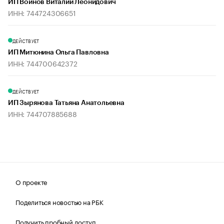
ИП Войнов Виталий Леонидович
ИНН: 744724306651
ДЕЙСТВУЕТ
ИП Митюнина Ольга Павловна
ИНН: 744700642372
ДЕЙСТВУЕТ
ИП Зырянова Татьяна Анатольевна
ИНН: 744707885688
О проекте
Поделиться новостью на РБК
Получить пробный доступ