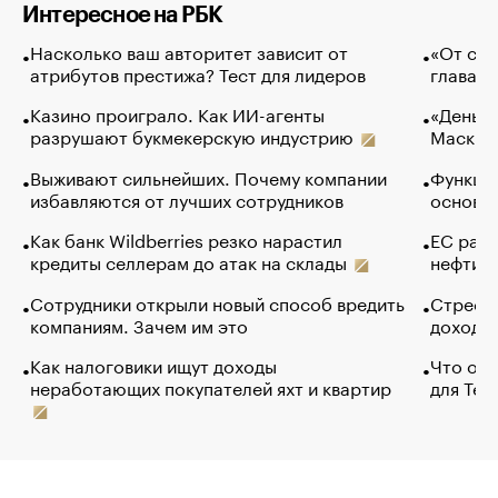
Интересное на РБК
Насколько ваш авторитет зависит от
«От спо
атрибутов престижа? Тест для лидеров
глава к
Казино проиграло. Как ИИ-агенты
«Деньги
разрушают букмекерскую индустрию
Маск в 
Выживают сильнейших. Почему компании
Функции
избавляются от лучших сотрудников
основ э
Как банк Wildberries резко нарастил
ЕС раз
кредиты селлерам до атак на склады
нефти —
Сотрудники открыли новый способ вредить
Стресс 
компаниям. Зачем им это
доходов
Как налоговики ищут доходы
Что обв
неработающих покупателей яхт и квартир
для Tel