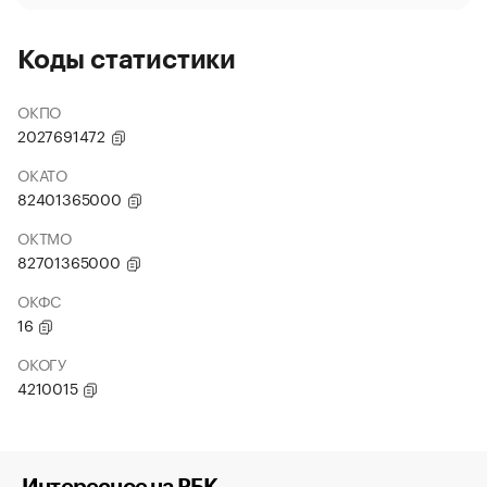
Коды статистики
ОКПО
2027691472
ОКАТО
82401365000
ОКТМО
82701365000
ОКФС
16
ОКОГУ
4210015