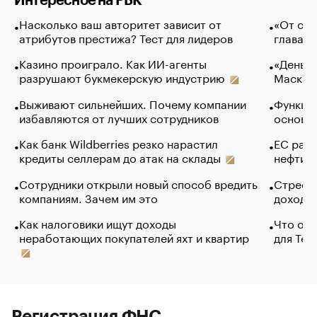
Интересное на РБК
Насколько ваш авторитет зависит от
«От спо
атрибутов престижа? Тест для лидеров
глава к
Казино проиграло. Как ИИ-агенты
«Деньги
разрушают букмекерскую индустрию
Маск в 
Выживают сильнейших. Почему компании
Функции
избавляются от лучших сотрудников
основ э
Как банк Wildberries резко нарастил
ЕС раз
кредиты селлерам до атак на склады
нефти —
Сотрудники открыли новый способ вредить
Стресс 
компаниям. Зачем им это
доходов
Как налоговики ищут доходы
Что обв
неработающих покупателей яхт и квартир
для Tel
Регистрация ФНС