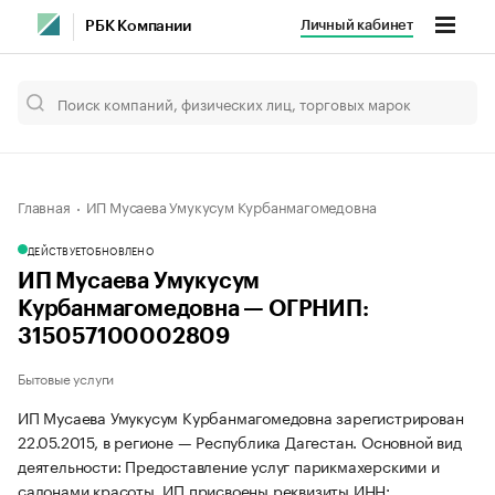
Личный кабинет
РБК Компании
Главная
ИП Мусаева Умукусум Курбанмагомедовна
ДЕЙСТВУЕТ
ОБНОВЛЕНО
ИП Мусаева Умукусум
Курбанмагомедовна — ОГРНИП:
315057100002809
Бытовые услуги
ИП Мусаева Умукусум Курбанмагомедовна зарегистрирован
22.05.2015, в регионе — Республика Дагестан. Основной вид
деятельности: Предоставление услуг парикмахерскими и
салонами красоты. ИП присвоены реквизиты ИНН: