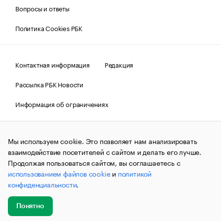
Вопросы и ответы
Политика Cookies РБК
Контактная информация
Редакция
Рассылка РБК Новости
Информация об ограничениях
Правовая информация
О соблюдении авторских прав
Мы используем cookie. Это позволяет нам анализировать
© АО «РОСБИЗНЕСКОНСАЛТИНГ»,
1995–2026.
Сообщения
и материалы информационного агентства «РБК»
взаимодействие посетителей с сайтом и делать его лучше.
(зарегистрировано Федеральной службой по надзору в сфере
Продолжая пользоваться сайтом, вы соглашаетесь с
связи, информационных технологий и массовых
использованием файлов cookie
и
политикой
коммуникаций (Роскомнадзор) 09.12.2015 за номером ИА
№ФС77-63848) сопровождаются пометкой «РБК». Отдельные
конфиденциальности
.
публикации могут содержать информацию,
не предназначенную для пользователей
до 18 лет.
companycardsfeedback@rbc.ru
Понятно
Добавить