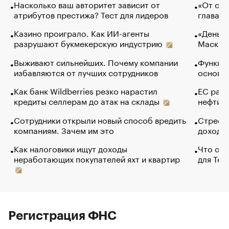
Насколько ваш авторитет зависит от
«От спо
атрибутов престижа? Тест для лидеров
глава к
Казино проиграло. Как ИИ-агенты
«Деньги
разрушают букмекерскую индустрию
Маск в 
Выживают сильнейших. Почему компании
Функции
избавляются от лучших сотрудников
основ э
Как банк Wildberries резко нарастил
ЕС раз
кредиты селлерам до атак на склады
нефти —
Сотрудники открыли новый способ вредить
Стресс 
компаниям. Зачем им это
доходов
Как налоговики ищут доходы
Что обв
неработающих покупателей яхт и квартир
для Tel
Регистрация ФНС