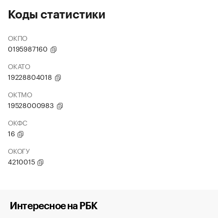
Коды статистики
ОКПО
0195987160
ОКАТО
19228804018
ОКТМО
19528000983
ОКФС
16
ОКОГУ
4210015
Интересное на РБК