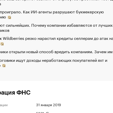
в
 проиграло. Как ИИ-агенты разрушают букмекерскую
рию
ют сильнейших. Почему компании избавляются от лучших
ников
к Wildberries резко нарастил кредиты селлерам до атак н
ики открыли новый способ вредить компаниям. Зачем им
оговики ищут доходы неработающих покупателей яхт и
р
рация ФНС
ации
31 января 2019