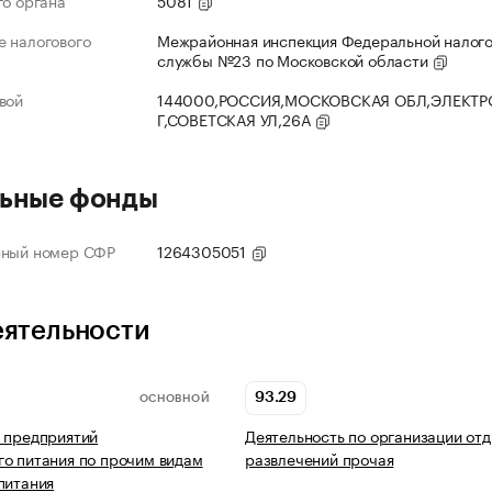
го органа
5081
 налогового
Межрайонная инспекция Федеральной налог
службы №23 по Московской области
вой
144000,РОССИЯ,МОСКОВСКАЯ ОБЛ,ЭЛЕКТР
Г,СОВЕТСКАЯ УЛ,26А
ьные фонды
нный номер СФР
1264305051
еятельности
93.29
ОСНОВНОЙ
 предприятий
Деятельность по организации отд
о питания по прочим видам
развлечений прочая
питания