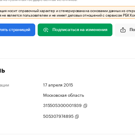
ия носит справочный характер и сгенерирована на основании данных из откр
 не является пользователем и не имеет деловых отношений с сервисом РБК Ко
Подписаться на изменения
По
лять страницей
ль
ации
17 апреля 2015
Московская область
315505300001939
505307974895