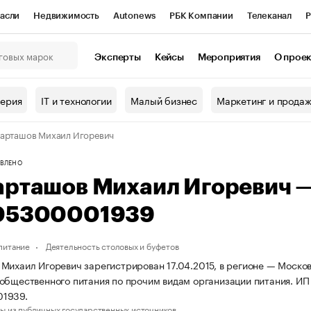
асли
Недвижимость
Autonews
РБК Компании
Телеканал
Р
К Курсы
РБК Life
Тренды
Визионеры
Национальные проекты
Эксперты
Кейсы
Мероприятия
О прое
онный клуб
Исследования
Кредитные рейтинги
Франшизы
Г
терия
IT и технологии
Малый бизнес
Маркетинг и прода
Проверка контрагентов
Политика
Экономика
Бизнес
арташов Михаил Игоревич
ы
ВЛЕНО
арташов Михаил Игоревич 
05300001939
питание
Деятельность столовых и буфетов
Михаил Игоревич зарегистрирован 17.04.2015, в регионе — Москов
общественного питания по прочим видам организации питания. И
1939.
ы из публичных государственных источников.