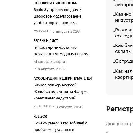
лидеро
ООО ФИРМА «НОВОСТОМ»
Smile Symphony внедрили
Казино
цифровое моделирование
индуст
улыбки перед винирами
Выжива
Новость
8 августа 2026
сотруд
ЗЕЛЁНЫЙ ЛИСТ
Как бан
Гипоаллергенность: что
склады
скрывается за модным словом
Сотрудн
Мнение эксперта
8 августа 2026
Как нал
кварти
АССОЦИАЦИЯ ПРЕДПРИНИМАТЕЛЕЙ
Бизнес-спикер Алексей
Жолобов выступил на Форуме
креативных индустрий
Интервью
8 августа 2026
Регист
RULIZOR
Почему рынок автомобилей с
Дата регистр
пробегом нуждается в