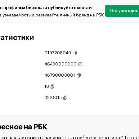
е профилем бизнеса и публикуйте новости
Получить дос
 узнаваемость и развивайте личный бренд на РБК
татистики
0193298049
46490000000
46790000001
16
4210015
есное на РБК
ко ваш авторитет зависит от атрибутов престижа? Тест д