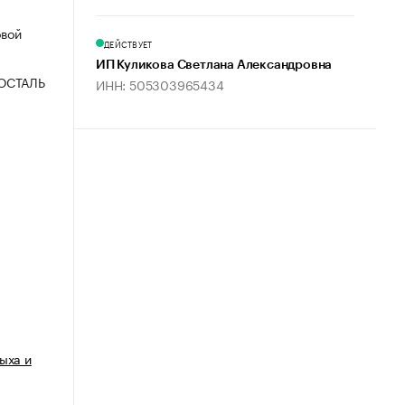
овой
ДЕЙСТВУЕТ
ИП Куликова Светлана Александровна
ОСТАЛЬ
ИНН: 505303965434
ыха и