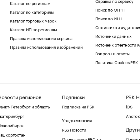
Справка по сервису
Каталог по регионам
Поиск по ОГРН
Каталог по категориям
Поиск по ИНН
Каталог торговых марок
Статистика и аудитори
Каталог ИП по регионам
Источники данных
Правила использования сервиса
Источник отчетности 
Правила использования изображений
Вопросы и ответы
Политика Cookies РБК
Новости регионов
Подписки
РБК Н
анкт-Петербург и область
Подписка на РБК
iOS
катеринбург
Androi
Уведомления
Новосибирск
Други
RSS Новости
Башкортостан
Оповещения RBC.ru
Домены