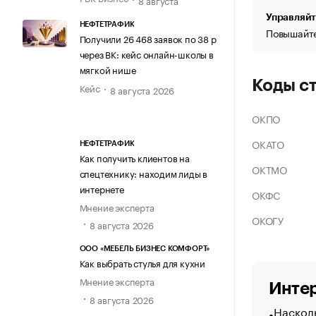
Управляйт
НЕФТЕТРАФИК
Повышайте
Получили 26 468 заявок по 38 р
через ВК: кейс онлайн-школы в
мягкой нише
Коды с
Кейс
8 августа 2026
ОКПО
ОКАТО
НЕФТЕТРАФИК
Как получить клиентов на
ОКТМО
спецтехнику: находим лиды в
интернете
ОКФС
Мнение эксперта
ОКОГУ
8 августа 2026
ООО «МЕБЕЛЬ БИЗНЕС КОМФОРТ»
Как выбрать стулья для кухни
Мнение эксперта
Интер
8 августа 2026
Насколь