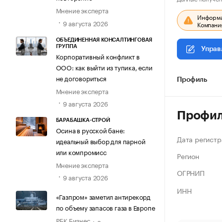
Мнение эксперта
Информац
9 августа 2026
Компания
ОБЪЕДИНЕННАЯ КОНСАЛТИНГОВАЯ
ГРУППА
Управ
Корпоративный конфликт в
ООО: как выйти из тупика, если
не договориться
Профиль
Мнение эксперта
9 августа 2026
Профи
БАРАБАШКА-СТРОЙ
Осина в русской бане:
Дата регистр
идеальный выбор для парной
или компромисс
Регион
Мнение эксперта
ОГРНИП
9 августа 2026
ИНН
«Газпром» заметил антирекорд
по объему запасов газа в Европе
РБК Бизнес
8 августа