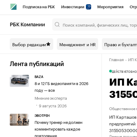
Подписка на РБК
Инвестиции
Мероприятия
Отр
Спорт
Школа управления РБК
РБК Образование
РБ
РБК Компании
Город
Стиль
Крипто
РБК Бизнес-среда
Дискусси
Выбор редакции
Менеджмент и HR
Право и бухгал
Спецпроекты СПб
Конференции СПб
Спецпроекты
Главная
ИП К
Технологии и медиа
Финансы
Рынок наличной валют
Лента публикаций
ДЕЙСТВУЕТ
ОБНО
BAZA
ИП К
8 и 12 ГБ видеопамяти в 2026
году — все
3155
Мнение эксперта
9 августа 2026
Общественное 
ИП Карташов 
ЭВОТРЕН
Почему тренер не должен
предприятий 
комментировать каждое
31550530000
повторение
Данные получен