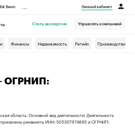
...
БК Вино
Личный кабинет
Стать экспертом
Управлять компанией
кте
азета
жи
Финансы
Недвижимость
Ретейл
Производство
— ОГРНИП:
ская область. Основной вид деятельности: Деятельность
П присвоены реквизиты ИНН: 505307974895 и ОГРНИП: