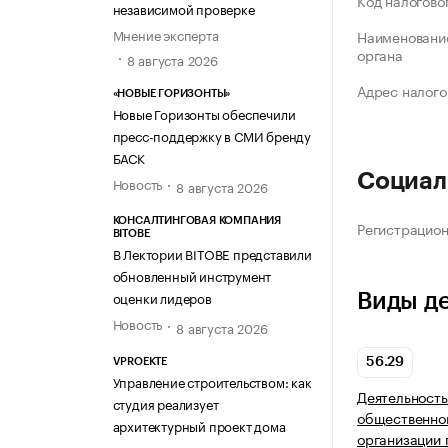
Код налогово
независимой проверке
Мнение эксперта
Наименование
органа
8 августа 2026
Адрес налого
«НОВЫЕ ГОРИЗОНТЫ»
Новые Горизонты обеспечили
пресс-поддержку в СМИ бренду
БАСК
Социал
Новость
8 августа 2026
КОНСАЛТИНГОВАЯ КОМПАНИЯ
Регистрацио
BITOBE
В Лектории BITOBE представили
обновленный инструмент
оценки лидеров
Виды д
Новость
8 августа 2026
56.29
VPROEKTE
Управление строительством: как
Деятельность
студия реализует
общественног
архитектурный проект дома
организации 