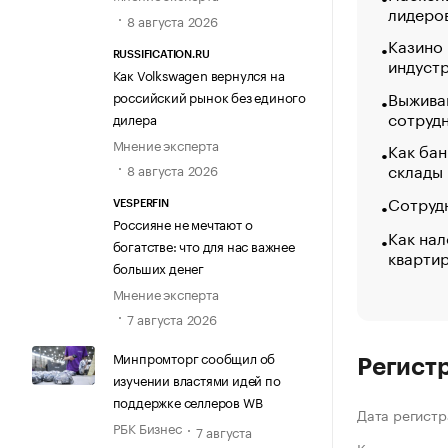
лидеро
8 августа 2026
Казино
RUSSIFICATION.RU
индуст
Как Volkswagen вернулся на
Выжива
российский рынок без единого
сотруд
дилера
Мнение эксперта
Как бан
склады
8 августа 2026
Сотрудн
VESPERFIN
Россияне не мечтают о
Как нал
богатстве: что для нас важнее
кварти
больших денег
Мнение эксперта
7 августа 2026
Минпромторг сообщил об
Регист
изучении властями идей по
поддержке селлеров WB
Дата регистр
РБК Бизнес
7 августа