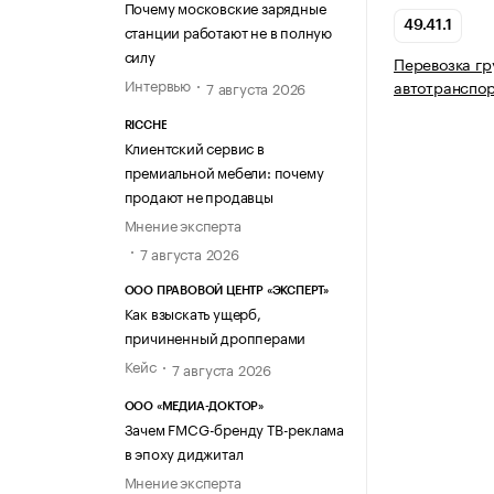
Почему московские зарядные
49.41.1
станции работают не в полную
силу
Перевозка гр
Интервью
автотранспо
7 августа 2026
RICCHE
Клиентский сервис в
премиальной мебели: почему
продают не продавцы
Мнение эксперта
7 августа 2026
ООО ПРАВОВОЙ ЦЕНТР «ЭКСПЕРТ»
Как взыскать ущерб,
причиненный дропперами
Кейс
7 августа 2026
ООО «МЕДИА-ДОКТОР»
Зачем FMCG-бренду ТВ-реклама
в эпоху диджитал
Мнение эксперта