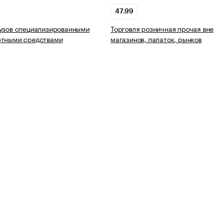
47.99
узов специализированными
Торговля розничная прочая вне
ртными средствами
магазинов, палаток, рынков