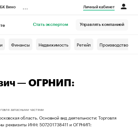
...
БК Вино
Личный кабинет
Стать экспертом
Управлять компанией
кте
азета
жи
Финансы
Недвижимость
Ретейл
Производство
вич — ОГРНИП:
говля запасными частями
сковская область. Основной вид деятельности: Торговля
ны реквизиты ИНН: 507201738411 и ОГРНИП: