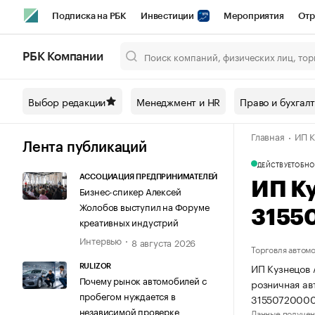
Подписка на РБК
Инвестиции
Мероприятия
Отр
Спорт
Школа управления РБК
РБК Образование
РБ
РБК Компании
Город
Стиль
Крипто
РБК Бизнес-среда
Дискусси
Выбор редакции
Менеджмент и HR
Право и бухгал
Спецпроекты СПб
Конференции СПб
Спецпроекты
Главная
ИП К
Технологии и медиа
Финансы
Рынок наличной валют
Лента публикаций
ДЕЙСТВУЕТ
ОБНО
АССОЦИАЦИЯ ПРЕДПРИНИМАТЕЛЕЙ
ИП К
Бизнес-спикер Алексей
Жолобов выступил на Форуме
3155
креативных индустрий
Интервью
8 августа 2026
Торговля автом
ИП Кузнецов 
RULIZOR
Почему рынок автомобилей с
розничная ав
пробегом нуждается в
31550720000
независимой проверке
Данные получен