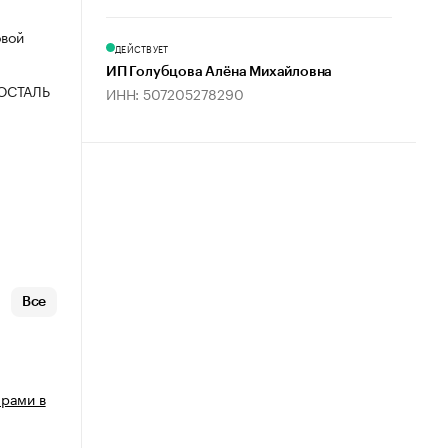
овой
ДЕЙСТВУЕТ
ИП Голубцова Алёна Михайловна
ОСТАЛЬ
ИНН: 507205278290
Все
арами в