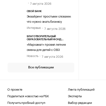
7 августа 2026
СВОЙ БАНК
Эквайринг простыми словами:
что нужно знать бизнесу
Интервью
7 августа 2026
БЛАГОТВОРИТЕЛЬНЫЙ
ОБРАЗОВАТЕЛЬНЫЙ ФОНД
«МАРХАМАТ»
«Мархамат» провел летние
смены для детей с ОВЗ
Новость
7 августа 2026
Все публикации
О проекте
Лента публикаций
Поделиться новостью на РБК
Эксперты
Получить пробный доступ
Выбор редакции