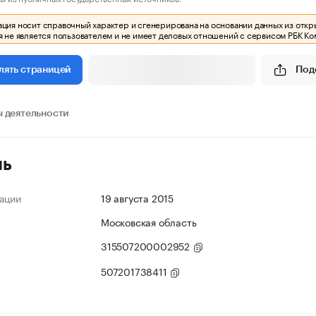
ия носит справочный характер и сгенерирована на основании данных из откр
 не является пользователем и не имеет деловых отношений с сервисом РБК Ко
Под
лять страницей
 деятельности
ль
ации
19 августа 2015
Московская область
315507200002952
507201738411