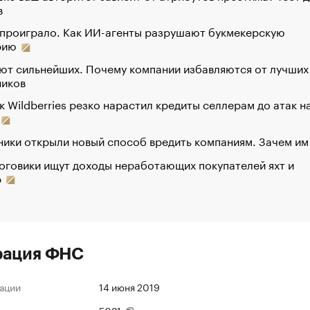
в
 проиграло. Как ИИ-агенты разрушают букмекерскую
рию
ют сильнейших. Почему компании избавляются от лучших
ников
к Wildberries резко нарастил кредиты селлерам до атак н
ики открыли новый способ вредить компаниям. Зачем им
оговики ищут доходы неработающих покупателей яхт и
р
рация ФНС
ации
14 июня 2019