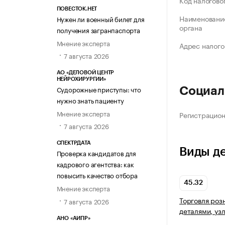
Код налогово
ПОВЕСТОК.НЕТ
Наименование
Нужен ли военный билет для
органа
получения загранпаспорта
Мнение эксперта
Адрес налого
7 августа 2026
АО «ДЕЛОВОЙ ЦЕНТР
НЕЙРОХИРУРГИИ»
Судорожные приступы: что
Социал
нужно знать пациенту
Мнение эксперта
Регистрацио
7 августа 2026
СПЕКТРДАТА
Виды д
Проверка кандидатов для
кадрового агентства: как
повысить качество отбора
45.32
Мнение эксперта
Торговля роз
7 августа 2026
деталями, уз
АНО «АИПР»