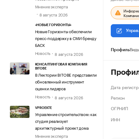
Мнение эксперта
Информац
8 августа 2026
Компания
«НОВЫЕ ГОРИЗОНТЫ»
Новые Горизонты обеспечили
Управ
пресс-поддержку в СМИ бренду
БАСК
Профиль
Виды
Новость
8 августа 2026
КОНСАЛТИНГОВАЯ КОМПАНИЯ
BITOBE
Профи
В Лектории BITOBE представили
обновленный инструмент
Дата регистр
оценки лидеров
Новость
Регион
8 августа 2026
ОГРНИП
VPROEKTE
Управление строительством: как
ИНН
студия реализует
архитектурный проект дома
Мнение эксперта