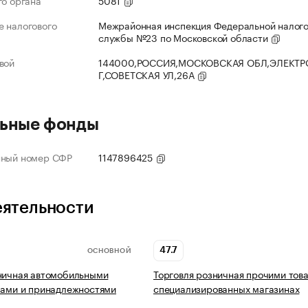
го органа
5081
 налогового
Межрайонная инспекция Федеральной налог
службы №23 по Московской области
вой
144000,РОССИЯ,МОСКОВСКАЯ ОБЛ,ЭЛЕКТР
Г,СОВЕТСКАЯ УЛ,26А
ьные фонды
нный номер СФР
1147896425
еятельности
47.7
ОСНОВНОЙ
ничная автомобильными
Торговля розничная прочими тов
лами и принадлежностями
специализированных магазинах