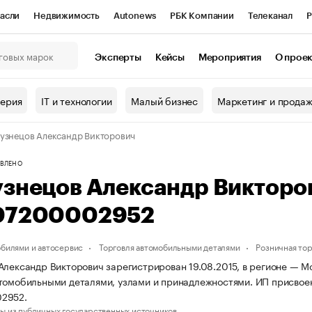
асли
Недвижимость
Autonews
РБК Компании
Телеканал
Р
К Курсы
РБК Life
Тренды
Визионеры
Национальные проекты
Эксперты
Кейсы
Мероприятия
О прое
онный клуб
Исследования
Кредитные рейтинги
Франшизы
Г
терия
IT и технологии
Малый бизнес
Маркетинг и прода
Проверка контрагентов
Политика
Экономика
Бизнес
узнецов Александр Викторович
ы
ВЛЕНО
узнецов Александр Викторо
07200002952
обилями и автосервис
Торговля автомобильными деталями
Розничная тор
Александр Викторович зарегистрирован 19.08.2015, в регионе — Мо
томобильными деталями, узлами и принадлежностями. ИП присвое
2952.
ы из публичных государственных источников.