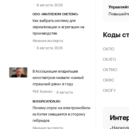
8 августа 2026
Управляйт
Повышайте
ООО «МАЛЛЕНОМ СИСТЕМС»
Как выбрать систему для
сериализации и агрегации на
производстве
Коды с
Мнение эксперта
8 августа 2026
ОКПО
ОКАТО
ОКТМО
В Ассоциации владельцев
кинотеатров назвали «самый
ОКФС
страшный день» в году
ОКОГУ
РБК Бизнес
8 августа
RUSSIFICATION.RU
Почему спрос на электромобили
из Китая смещается в сторону
Интер
гибридов
Насколь
Мнение эксперта