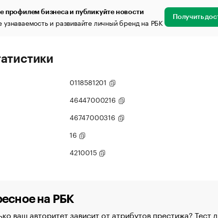
е профилем бизнеса и публикуйте новости
Получить дос
 узнаваемость и развивайте личный бренд на РБК
татистики
0118581201
46447000216
46747000316
16
4210015
есное на РБК
ко ваш авторитет зависит от атрибутов престижа? Тест д