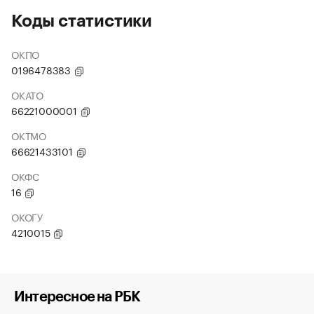
Коды статистики
ОКПО
0196478383
ОКАТО
66221000001
ОКТМО
66621433101
ОКФС
16
ОКОГУ
4210015
Интересное на РБК