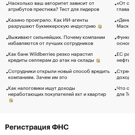
Насколько ваш авторитет зависит от
«От спо
атрибутов престижа? Тест для лидеров
глава к
Казино проиграло. Как ИИ-агенты
«Деньги
разрушают букмекерскую индустрию
Маск в 
Выживают сильнейших. Почему компании
Функции
избавляются от лучших сотрудников
основ э
Как банк Wildberries резко нарастил
ЕС раз
кредиты селлерам до атак на склады
нефти —
Сотрудники открыли новый способ вредить
Стресс 
компаниям. Зачем им это
доходов
Как налоговики ищут доходы
Что обв
неработающих покупателей яхт и квартир
для Tel
Регистрация ФНС