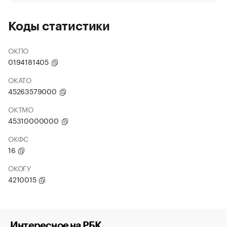
Коды статистики
ОКПО
0194181405
ОКАТО
45263579000
ОКТМО
45310000000
ОКФС
16
ОКОГУ
4210015
Интересное на РБК