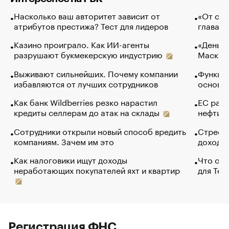
Насколько ваш авторитет зависит от
«От спо
атрибутов престижа? Тест для лидеров
глава к
Казино проиграло. Как ИИ-агенты
«Деньги
разрушают букмекерскую индустрию
Маск в 
Выживают сильнейших. Почему компании
Функции
избавляются от лучших сотрудников
основ э
Как банк Wildberries резко нарастил
ЕС раз
кредиты селлерам до атак на склады
нефти —
Сотрудники открыли новый способ вредить
Стресс 
компаниям. Зачем им это
доходов
Как налоговики ищут доходы
Что обв
неработающих покупателей яхт и квартир
для Tel
Регистрация ФНС