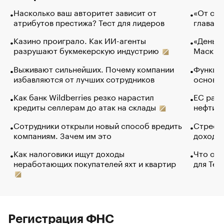
Насколько ваш авторитет зависит от
«От спо
атрибутов престижа? Тест для лидеров
глава к
Казино проиграло. Как ИИ-агенты
«Деньги
разрушают букмекерскую индустрию
Маск в 
Выживают сильнейших. Почему компании
Функции
избавляются от лучших сотрудников
основ э
Как банк Wildberries резко нарастил
ЕС раз
кредиты селлерам до атак на склады
нефти —
Сотрудники открыли новый способ вредить
Стресс 
компаниям. Зачем им это
доходов
Как налоговики ищут доходы
Что обв
неработающих покупателей яхт и квартир
для Tel
Регистрация ФНС