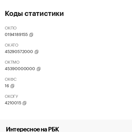
Коды статистики
ОКПО
0194189155
ОКАТО
45290572000
ОКТМО
45390000000
ОКФС
16
ОКОГУ
4210015
Интересное на РБК