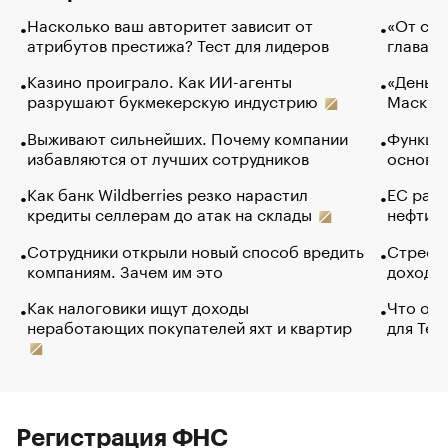
Насколько ваш авторитет зависит от
«От спо
атрибутов престижа? Тест для лидеров
глава к
Казино проиграло. Как ИИ-агенты
«Деньги
разрушают букмекерскую индустрию
Маск в 
Выживают сильнейших. Почему компании
Функции
избавляются от лучших сотрудников
основ э
Как банк Wildberries резко нарастил
ЕС раз
кредиты селлерам до атак на склады
нефти —
Сотрудники открыли новый способ вредить
Стресс 
компаниям. Зачем им это
доходов
Как налоговики ищут доходы
Что обв
неработающих покупателей яхт и квартир
для Tel
Регистрация ФНС