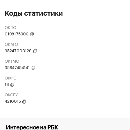
Коды статистики
ОКПО
0198175906
ОКАТО
35247000129
ОКТМО
35647454141
ОКФС
16
ОКОГУ
4210015
Интересное на РБК