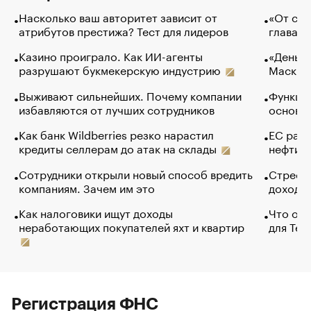
Насколько ваш авторитет зависит от
«От спо
атрибутов престижа? Тест для лидеров
глава к
Казино проиграло. Как ИИ-агенты
«Деньги
разрушают букмекерскую индустрию
Маск в 
Выживают сильнейших. Почему компании
Функции
избавляются от лучших сотрудников
основ э
Как банк Wildberries резко нарастил
ЕС раз
кредиты селлерам до атак на склады
нефти —
Сотрудники открыли новый способ вредить
Стресс 
компаниям. Зачем им это
доходов
Как налоговики ищут доходы
Что обв
неработающих покупателей яхт и квартир
для Tel
Регистрация ФНС