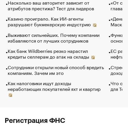
Насколько ваш авторитет зависит от
«От спо
атрибутов престижа? Тест для лидеров
глава к
Казино проиграло. Как ИИ-агенты
«Деньги
разрушают букмекерскую индустрию
Маск в 
Выживают сильнейших. Почему компании
Функции
избавляются от лучших сотрудников
основ э
Как банк Wildberries резко нарастил
ЕС раз
кредиты селлерам до атак на склады
нефти —
Сотрудники открыли новый способ вредить
Стресс 
компаниям. Зачем им это
доходов
Как налоговики ищут доходы
Что обв
неработающих покупателей яхт и квартир
для Tel
Регистрация ФНС