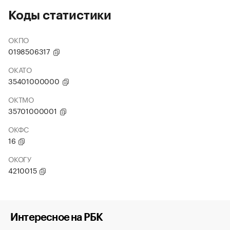
Коды статистики
ОКПО
0198506317
ОКАТО
35401000000
ОКТМО
35701000001
ОКФС
16
ОКОГУ
4210015
Интересное на РБК