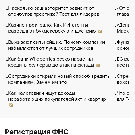
Насколько ваш авторитет зависит от
«От спо
атрибутов престижа? Тест для лидеров
глава к
Казино проиграло. Как ИИ-агенты
«Деньги
разрушают букмекерскую индустрию
Маск в 
Выживают сильнейших. Почему компании
Функции
избавляются от лучших сотрудников
основ э
Как банк Wildberries резко нарастил
ЕС раз
кредиты селлерам до атак на склады
нефти —
Сотрудники открыли новый способ вредить
Стресс 
компаниям. Зачем им это
доходов
Как налоговики ищут доходы
Что обв
неработающих покупателей яхт и квартир
для Tel
Регистрация ФНС