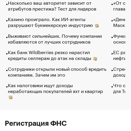
Насколько ваш авторитет зависит от
«От спо
атрибутов престижа? Тест для лидеров
глава к
Казино проиграло. Как ИИ-агенты
«Деньги
разрушают букмекерскую индустрию
Маск в 
Выживают сильнейших. Почему компании
Функции
избавляются от лучших сотрудников
основ э
Как банк Wildberries резко нарастил
ЕС раз
кредиты селлерам до атак на склады
нефти —
Сотрудники открыли новый способ вредить
Стресс 
компаниям. Зачем им это
доходов
Как налоговики ищут доходы
Что обв
неработающих покупателей яхт и квартир
для Tel
Регистрация ФНС