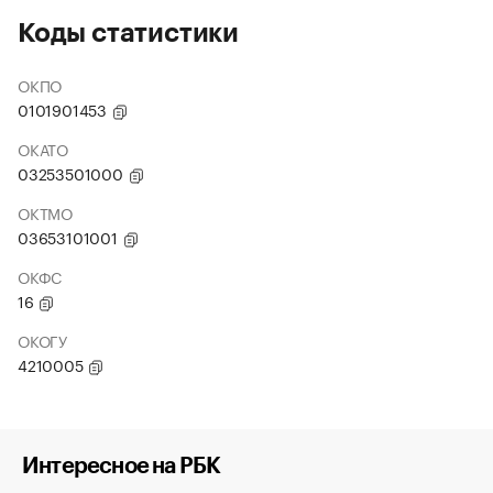
Коды статистики
ОКПО
0101901453
ОКАТО
03253501000
ОКТМО
03653101001
ОКФС
16
ОКОГУ
4210005
Интересное на РБК