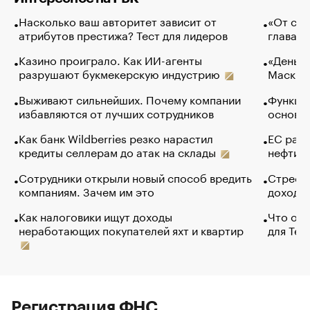
Насколько ваш авторитет зависит от
«От спо
атрибутов престижа? Тест для лидеров
глава к
Казино проиграло. Как ИИ-агенты
«Деньги
разрушают букмекерскую индустрию
Маск в 
Выживают сильнейших. Почему компании
Функции
избавляются от лучших сотрудников
основ э
Как банк Wildberries резко нарастил
ЕС раз
кредиты селлерам до атак на склады
нефти —
Сотрудники открыли новый способ вредить
Стресс 
компаниям. Зачем им это
доходов
Как налоговики ищут доходы
Что обв
неработающих покупателей яхт и квартир
для Tel
Регистрация ФНС