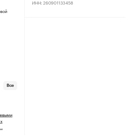
ИНН: 260901133458
овой
Все
щевыми
ых
у…