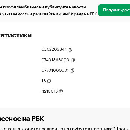
е профилем бизнеса и публикуйте новости
Получить дос
 узнаваемость и развивайте личный бренд на РБК
татистики
0202203344
07401368000
07701000001
16
4210015
есное на РБК
ко ваш авторитет зависит от атрибутов престижа? Тест д