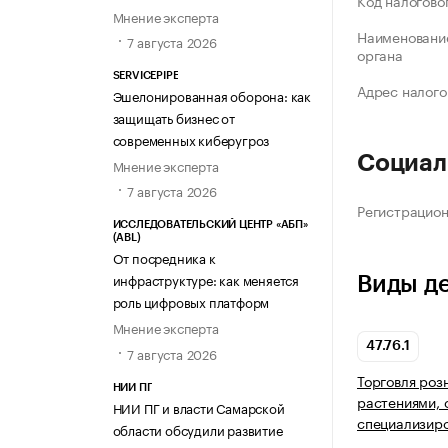
Код налогово
Мнение эксперта
Наименование
7 августа 2026
органа
SERVICEPIPE
Адрес налого
Эшелонированная оборона: как
защищать бизнес от
современных киберугроз
Социал
Мнение эксперта
7 августа 2026
Регистрацио
ИССЛЕДОВАТЕЛЬСКИЙ ЦЕНТР «АБП»
(ABL)
От посредника к
инфраструктуре: как меняется
Виды д
роль цифровых платформ
Мнение эксперта
47.76.1
7 августа 2026
Торговля роз
НИИ ПГ
растениями, 
НИИ ПГ и власти Самарской
специализир
области обсудили развитие