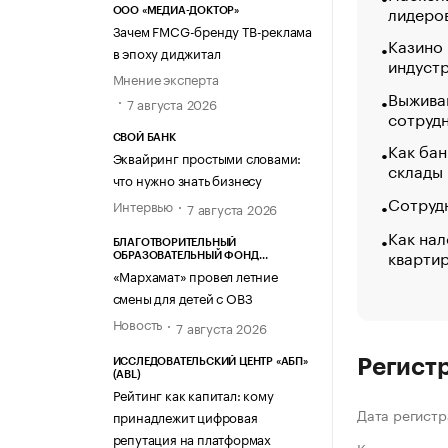
лидеро
ООО «МЕДИА-ДОКТОР»
Зачем FMCG-бренду ТВ-реклама
Казино
в эпоху диджитал
индуст
Мнение эксперта
Выжива
7 августа 2026
сотруд
СВОЙ БАНК
Как бан
Эквайринг простыми словами:
склады
что нужно знать бизнесу
Сотрудн
Интервью
7 августа 2026
Как нал
БЛАГОТВОРИТЕЛЬНЫЙ
кварти
ОБРАЗОВАТЕЛЬНЫЙ ФОНД
«МАРХАМАТ»
«Мархамат» провел летние
смены для детей с ОВЗ
Новость
7 августа 2026
Регист
ИССЛЕДОВАТЕЛЬСКИЙ ЦЕНТР «АБП»
(ABL)
Рейтинг как капитал: кому
Дата регистр
принадлежит цифровая
репутация на платформах