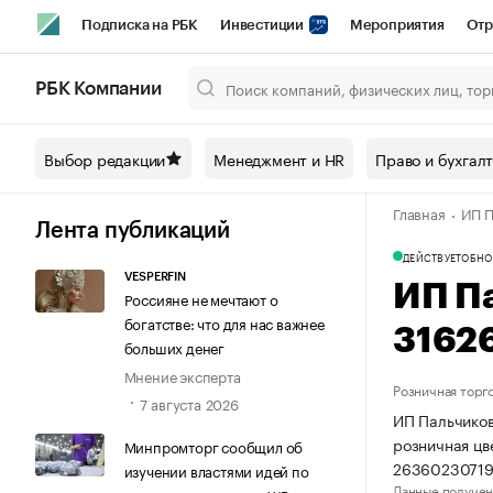
Подписка на РБК
Инвестиции
Мероприятия
Отр
Спорт
Школа управления РБК
РБК Образование
РБ
РБК Компании
Город
Стиль
Крипто
РБК Бизнес-среда
Дискусси
Выбор редакции
Менеджмент и HR
Право и бухгал
Спецпроекты СПб
Конференции СПб
Спецпроекты
Главная
ИП П
Технологии и медиа
Финансы
Рынок наличной валют
Лента публикаций
ДЕЙСТВУЕТ
ОБНО
VESPERFIN
ИП П
Россияне не мечтают о
богатстве: что для нас важнее
3162
больших денег
Мнение эксперта
Розничная торг
7 августа 2026
ИП Пальчиков
розничная цв
Минпромторг сообщил об
26360230719
изучении властями идей по
Данные получен