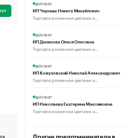
ДЕЙСТВУЕТ
туп
ИП Черныш Никита Михайлович
Торговля розничная цветами и...
ДЕЙСТВУЕТ
ИП Денисова Олеся Олеговна
Торговля розничная цветами и...
ДЕЙСТВУЕТ
ИП Кожуховский Николай Александрович
Торговля розничная цветами и...
ДЕЙСТВУЕТ
ИП Николаева Екатерина Максимовна
Торговля розничная цветами и...
ля
«От спорта тело стареет иначе». Как живет глава ко
Другие предприниматели в