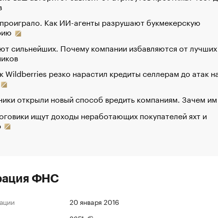
в
 проиграло. Как ИИ-агенты разрушают букмекерскую
рию
ют сильнейших. Почему компании избавляются от лучших
ников
к Wildberries резко нарастил кредиты селлерам до атак н
ики открыли новый способ вредить компаниям. Зачем им
оговики ищут доходы неработающих покупателей яхт и
р
рация ФНС
ации
20 января 2016