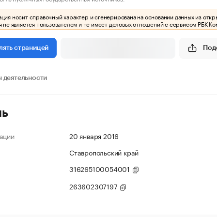
ия носит справочный характер и сгенерирована на основании данных из откр
 не является пользователем и не имеет деловых отношений с сервисом РБК Ко
Под
лять страницей
 деятельности
ль
ации
20 января 2016
Ставропольский край
316265100054001
263602307197