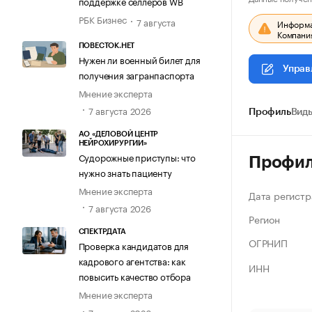
поддержке селлеров WB
РБК Бизнес
7 августа
Информац
Компания
ПОВЕСТОК.НЕТ
Нужен ли военный билет для
Управ
получения загранпаспорта
Мнение эксперта
7 августа 2026
Профиль
Виды
АО «ДЕЛОВОЙ ЦЕНТР
НЕЙРОХИРУРГИИ»
Судорожные приступы: что
Профи
нужно знать пациенту
Мнение эксперта
Дата регистр
7 августа 2026
Регион
СПЕКТРДАТА
ОГРНИП
Проверка кандидатов для
кадрового агентства: как
ИНН
повысить качество отбора
Мнение эксперта
7 августа 2026