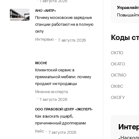
Управляйт
АНО «АИПР»
Повышайте
Почему московские зарядные
станции работают не в полную
силу
Коды с
Интервью
7 августа 2026
ОКПО
ОКАТО
RICCHE
Клиентский сервис в
ОКТМО
премиальной мебели: почему
продают не продавцы
ОКФС
Мнение эксперта
ОКОГУ
7 августа 2026
ООО ПРАВОВОЙ ЦЕНТР «ЭКСПЕРТ»
Как взыскать ущерб,
причиненный дропперами
Интер
Кейс
7 августа 2026
Насколь