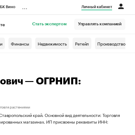
...
БК Вино
Личный кабинет
Стать экспертом
Управлять компанией
кте
азета
жи
Финансы
Недвижимость
Ретейл
Производство
рович — ОГРНИП:
говля растениями
Ставропольский край. Основной вид деятельности: Торговля
зированных магазинах. ИП присвоены реквизиты ИНН: