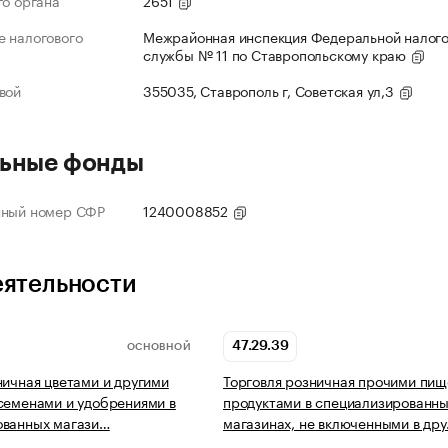
го органа
2651
 налогового
Межрайонная инспекция Федеральной налог
службы № 11 по Ставропольскому краю
вой
355035, Ставрополь г, Советская ул,3
ьные фонды
нный номер СФР
1240008852
еятельности
47.29.39
ОСНОВНОЙ
ничная цветами и другими
Торговля розничная прочими пи
семенами и удобрениями в
продуктами в специализированн
ованных магази…
магазинах, не включенными в др