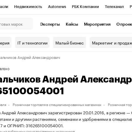
асли
Недвижимость
Autonews
РБК Компании
Телеканал
Р
К Курсы
РБК Life
Тренды
Визионеры
Национальные проекты
Эксперты
Кейсы
Мероприятия
О прое
онный клуб
Исследования
Кредитные рейтинги
Франшизы
Г
терия
IT и технологии
Малый бизнес
Маркетинг и прода
Проверка контрагентов
Политика
Экономика
Бизнес
альчиков Андрей Александрович
ы
ВЛЕНО
альчиков Андрей Александ
65100054001
овля
Розничная торговля в специализированных магазинах
Розничная тор
 Андрей Александрович зарегистрирован 20.01.2016, в регионе — 
етами и другими растениями, семенами и удобрениями в специали
7 и ОГРНИП: 316265100054001.
ы из публичных государственных источников.