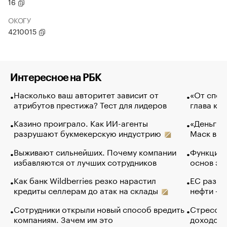
16
ОКОГУ
4210015
Интересное на РБК
Насколько ваш авторитет зависит от
«От спор
атрибутов престижа? Тест для лидеров
глава ко
Казино проиграло. Как ИИ-агенты
«Деньги б
разрушают букмекерскую индустрию
Маск в и
Выживают сильнейших. Почему компании
Функции 
избавляются от лучших сотрудников
основ эф
Как банк Wildberries резко нарастил
ЕС разре
кредиты селлерам до атак на склады
нефти — 
Сотрудники открыли новый способ вредить
Стресс о
компаниям. Зачем им это
доходов 