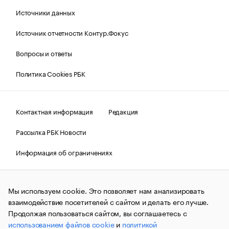
Источники данных
Источник отчетности Контур.Фокус
Вопросы и ответы
Политика Cookies РБК
Контактная информация
Редакция
Рассылка РБК Новости
Информация об ограничениях
Правовая информация
О соблюдении авторских прав
Мы используем cookie. Это позволяет нам анализировать
© АО «РОСБИЗНЕСКОНСАЛТИНГ»,
1995–2026.
Сообщения
и материалы информационного агентства «РБК»
взаимодействие посетителей с сайтом и делать его лучше.
(зарегистрировано Федеральной службой по надзору в сфере
Продолжая пользоваться сайтом, вы соглашаетесь с
связи, информационных технологий и массовых
использованием файлов cookie
и
политикой
коммуникаций (Роскомнадзор) 09.12.2015 за номером ИА