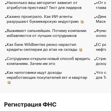
Насколько ваш авторитет зависит от
«От спо
атрибутов престижа? Тест для лидеров
глава к
Казино проиграло. Как ИИ-агенты
«Деньги
разрушают букмекерскую индустрию
Маск в 
Выживают сильнейших. Почему компании
Функции
избавляются от лучших сотрудников
основ э
Как банк Wildberries резко нарастил
ЕС раз
кредиты селлерам до атак на склады
нефти —
Сотрудники открыли новый способ вредить
Стресс 
компаниям. Зачем им это
доходов
Как налоговики ищут доходы
Что обв
неработающих покупателей яхт и квартир
для Tel
Регистрация ФНС