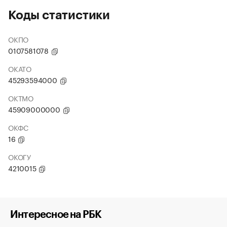
Коды статистики
ОКПО
0107581078
ОКАТО
45293594000
ОКТМО
45909000000
ОКФС
16
ОКОГУ
4210015
Интересное на РБК