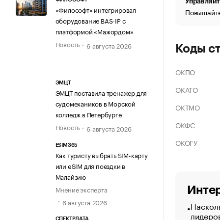
Управляйт
«Философт» интегрировал
Повышайте
оборудование BAS-IP с
платформой «Мажордом»
Новость
6 августа 2026
Коды с
ОКПО
ЭМЦТ
ОКАТО
ЭМЦТ поставила тренажер для
судомехаников в Морской
ОКТМО
колледж в Петербурге
ОКФС
Новость
6 августа 2026
ОКОГУ
ESIM365
Как туристу выбрать SIM-карту
или eSIM для поездки в
Малайзию
Интер
Мнение эксперта
6 августа 2026
Насколь
лидеро
СПЕКТРДАТА