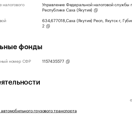
 налогового
Управление Федеральной налоговой службы 
Республике Саха (Якутия)
вой
634,677018,Саха (Якутия) Респ, Якутск г, Губи
2
ьные фонды
нный номер СФР
1157435577
еятельности
 автомобильного грузового транспорта