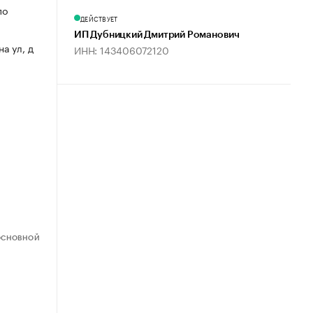
по
ДЕЙСТВУЕТ
ИП Дубницкий Дмитрий Романович
на ул, д
ИНН: 143406072120
ОСНОВНОЙ