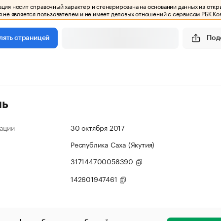
ия носит справочный характер и сгенерирована на основании данных из откр
 не является пользователем и не имеет деловых отношений с сервисом РБК Ко
Под
лять страницей
ль
ации
30 октября 2017
Республика Саха (Якутия)
317144700058390
142601947461