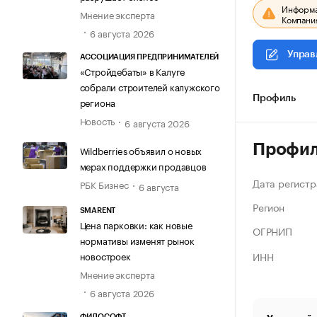
Информац
Мнение эксперта
Компания
6 августа 2026
Управ
АССОЦИАЦИЯ ПРЕДПРИНИМАТЕЛЕЙ
«Стройдебаты» в Калуге
собрали строителей калужского
Профиль
региона
Новость
6 августа 2026
Профи
Wildberries объявил о новых
мерах поддержки продавцов
Дата регистр
РБК Бизнес
6 августа
Регион
SMARENT
Цена парковки: как новые
ОГРНИП
нормативы изменят рынок
ИНН
новостроек
Мнение эксперта
6 августа 2026
ФИЛОСОФТ