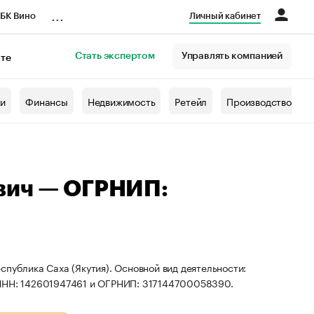
...
БК Вино
Личный кабинет
Стать экспертом
Управлять компанией
кте
азета
жи
Финансы
Недвижимость
Ретейл
Производство
вич — ОГРНИП:
публика Саха (Якутия). Основной вид деятельности:
 ИНН: 142601947461 и ОГРНИП: 317144700058390.