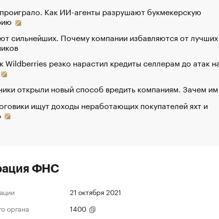
 проиграло. Как ИИ-агенты разрушают букмекерскую
рию
ют сильнейших. Почему компании избавляются от лучших
ников
к Wildberries резко нарастил кредиты селлерам до атак н
ики открыли новый способ вредить компаниям. Зачем им
оговики ищут доходы неработающих покупателей яхт и
р
рация ФНС
ации
21 октября 2021
го органа
1400