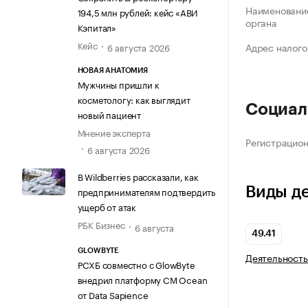
Наименование
194,5 млн рублей: кейс «АВИ
органа
Кэпитал»
Кейс
Адрес налого
6 августа 2026
НОВАЯ АНАТОМИЯ
Мужчины пришли к
косметологу: как выглядит
Социал
новый пациент
Мнение эксперта
Регистрацио
6 августа 2026
В Wildberries рассказали, как
Виды д
предпринимателям подтвердить
ущерб от атак
РБК Бизнес
6 августа
49.41
GLOWBYTE
Деятельность
РСХБ совместно с GlowByte
внедрил платформу CM Ocean
от Data Sapience