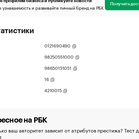
е профилем бизнеса и публикуйте новости
Получить дос
 узнаваемость и развивайте личный бренд на РБК
татистики
0121690490
98250551000
98650151051
16
4210015
есное на РБК
ко ваш авторитет зависит от атрибутов престижа? Тест д
в