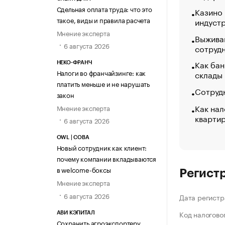
Сдельная оплата труда: что это
Казино
такое, виды и правила расчета
индуст
Мнение эксперта
Выжива
6 августа 2026
сотруд
Как бан
НЕКО-ФРАНЧ
Налоги во франчайзинге: как
склады
платить меньше и не нарушать
Сотрудн
закон
Как нал
Мнение эксперта
кварти
6 августа 2026
OWL | СОВА
Новый сотрудник как клиент:
почему компании вкладываются
в welcome-боксы
Регист
Мнение эксперта
6 августа 2026
Дата регистр
Код налогово
АВИ КЭПИТАЛ
Сохранить агроэкспортеру