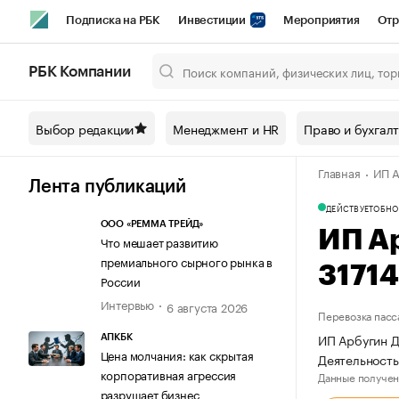
Подписка на РБК
Инвестиции
Мероприятия
Отр
Спорт
Школа управления РБК
РБК Образование
РБ
РБК Компании
Город
Стиль
Крипто
РБК Бизнес-среда
Дискусси
Выбор редакции
Менеджмент и HR
Право и бухгал
Спецпроекты СПб
Конференции СПб
Спецпроекты
Главная
ИП А
Технологии и медиа
Финансы
Рынок наличной валют
Лента публикаций
ДЕЙСТВУЕТ
ОБНО
ООО «РЕММА ТРЕЙД»
ИП А
Что мешает развитию
премиального сырного рынка в
3171
России
Интервью
6 августа 2026
Перевозка пасс
ИП Арбугин Д
АПКБК
Цена молчания: как скрытая
Деятельность
корпоративная агрессия
Данные получен
разрушает бизнес