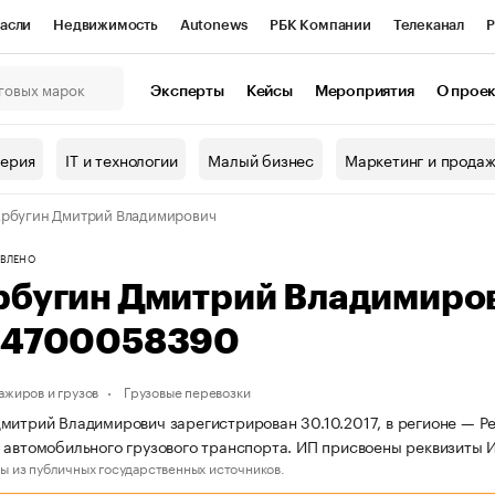
асли
Недвижимость
Autonews
РБК Компании
Телеканал
Р
К Курсы
РБК Life
Тренды
Визионеры
Национальные проекты
Эксперты
Кейсы
Мероприятия
О прое
онный клуб
Исследования
Кредитные рейтинги
Франшизы
Г
терия
IT и технологии
Малый бизнес
Маркетинг и прода
Проверка контрагентов
Политика
Экономика
Бизнес
рбугин Дмитрий Владимирович
ы
ВЛЕНО
рбугин Дмитрий Владимиро
44700058390
ажиров и грузов
Грузовые перевозки
митрий Владимирович зарегистрирован 30.10.2017, в регионе — Рес
 автомобильного грузового транспорта. ИП присвоены реквизиты
ы из публичных государственных источников.