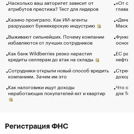
Насколько ваш авторитет зависит от
«От спо
атрибутов престижа? Тест для лидеров
глава к
Казино проиграло. Как ИИ-агенты
«Деньги
разрушают букмекерскую индустрию
Маск в 
Выживают сильнейших. Почему компании
Функции
избавляются от лучших сотрудников
основ э
Как банк Wildberries резко нарастил
ЕС раз
кредиты селлерам до атак на склады
нефти —
Сотрудники открыли новый способ вредить
Стресс 
компаниям. Зачем им это
доходов
Как налоговики ищут доходы
Что обв
неработающих покупателей яхт и квартир
для Tel
Регистрация ФНС