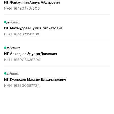
ИП Файзуллин Айнур Айдарович
ИНН: 164904707306
ДЕЙСТВУЕТ
ИП Махмудова Румия Рифкатовна
ИНН: 164492326468
ДЕЙСТВУЕТ
ИП Авхадиев Эдуард Даилевич
ИНН: 166008636706
ДЕЙСТВУЕТ
ИП Кузнецов Максим Владимирович
ИНН: 163900387734