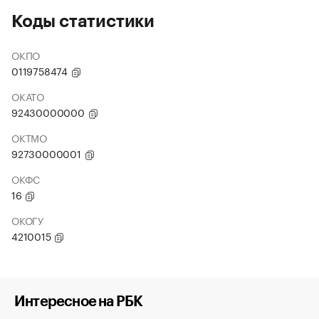
Коды статистики
ОКПО
0119758474
ОКАТО
92430000000
ОКТМО
92730000001
ОКФС
16
ОКОГУ
4210015
Интересное на РБК