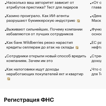
Насколько ваш авторитет зависит от
«От спо
атрибутов престижа? Тест для лидеров
глава к
Казино проиграло. Как ИИ-агенты
«Деньги
разрушают букмекерскую индустрию
Маск в 
Выживают сильнейших. Почему компании
Функции
избавляются от лучших сотрудников
основ э
Как банк Wildberries резко нарастил
ЕС раз
кредиты селлерам до атак на склады
нефти —
Сотрудники открыли новый способ вредить
Стресс 
компаниям. Зачем им это
доходов
Как налоговики ищут доходы
Что обв
неработающих покупателей яхт и квартир
для Tel
Регистрация ФНС