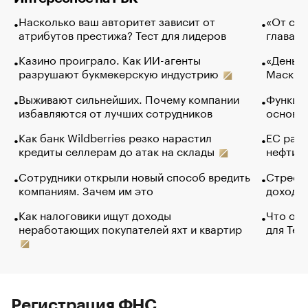
Насколько ваш авторитет зависит от
«От спо
атрибутов престижа? Тест для лидеров
глава к
Казино проиграло. Как ИИ-агенты
«Деньги
разрушают букмекерскую индустрию
Маск в 
Выживают сильнейших. Почему компании
Функции
избавляются от лучших сотрудников
основ э
Как банк Wildberries резко нарастил
ЕС раз
кредиты селлерам до атак на склады
нефти —
Сотрудники открыли новый способ вредить
Стресс 
компаниям. Зачем им это
доходов
Как налоговики ищут доходы
Что обв
неработающих покупателей яхт и квартир
для Tel
Регистрация ФНС