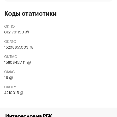
Коды статистики
ОКПО
0121791130
ОКАТО
15208855003
ОКТМО
15608455111
ОКФС
16
ОКОГУ
4210015
Интересное на РБК