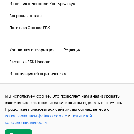
Источник отчетности Контур.Фокус
Вопросы и ответы
Политика Cookies РБК
Контактная информация
Редакция
Рассылка РБК Новости
Информация об ограничениях
Правовая информация
О соблюдении авторских прав
Мы используем cookie. Это позволяет нам анализировать
© АО «РОСБИЗНЕСКОНСАЛТИНГ»,
1995–2026.
Сообщения
и материалы информационного агентства «РБК»
взаимодействие посетителей с сайтом и делать его лучше.
(зарегистрировано Федеральной службой по надзору в сфере
Продолжая пользоваться сайтом, вы соглашаетесь с
связи, информационных технологий и массовых
использованием файлов cookie
и
политикой
коммуникаций (Роскомнадзор) 09.12.2015 за номером ИА
№ФС77-63848) сопровождаются пометкой «РБК». Отдельные
конфиденциальности
.
публикации могут содержать информацию,
не предназначенную для пользователей