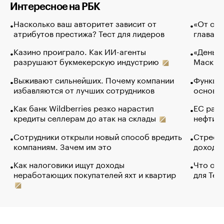
Интересное на РБК
Насколько ваш авторитет зависит от
«От спо
атрибутов престижа? Тест для лидеров
глава к
Казино проиграло. Как ИИ-агенты
«Деньги
разрушают букмекерскую индустрию
Маск в 
Выживают сильнейших. Почему компании
Функции
избавляются от лучших сотрудников
основ э
Как банк Wildberries резко нарастил
ЕС раз
кредиты селлерам до атак на склады
нефти —
Сотрудники открыли новый способ вредить
Стресс 
компаниям. Зачем им это
доходов
Как налоговики ищут доходы
Что обв
неработающих покупателей яхт и квартир
для Tel