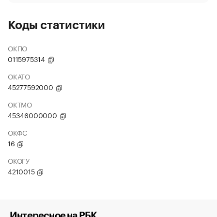
Коды статистики
ОКПО
0115975314
ОКАТО
45277592000
ОКТМО
45346000000
ОКФС
16
ОКОГУ
4210015
Интересное на РБК