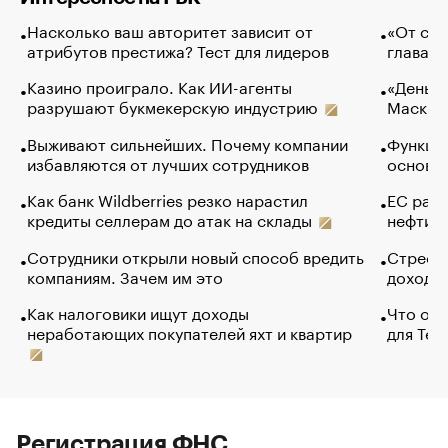
Насколько ваш авторитет зависит от
«От спо
атрибутов престижа? Тест для лидеров
глава к
Казино проиграло. Как ИИ-агенты
«Деньги
разрушают букмекерскую индустрию
Маск в 
Выживают сильнейших. Почему компании
Функции
избавляются от лучших сотрудников
основ э
Как банк Wildberries резко нарастил
ЕС раз
кредиты селлерам до атак на склады
нефти —
Сотрудники открыли новый способ вредить
Стресс 
компаниям. Зачем им это
доходов
Как налоговики ищут доходы
Что обв
неработающих покупателей яхт и квартир
для Tel
Регистрация ФНС