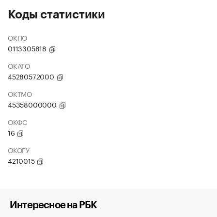
Коды статистики
ОКПО
0113305818
ОКАТО
45280572000
ОКТМО
45358000000
ОКФС
16
ОКОГУ
4210015
Интересное на РБК