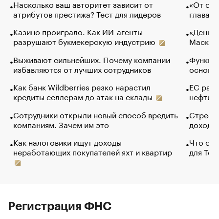
Насколько ваш авторитет зависит от
«От спо
атрибутов престижа? Тест для лидеров
глава к
Казино проиграло. Как ИИ-агенты
«Деньги
разрушают букмекерскую индустрию
Маск в 
Выживают сильнейших. Почему компании
Функции
избавляются от лучших сотрудников
основ э
Как банк Wildberries резко нарастил
ЕС раз
кредиты селлерам до атак на склады
нефти —
Сотрудники открыли новый способ вредить
Стресс 
компаниям. Зачем им это
доходов
Как налоговики ищут доходы
Что обв
неработающих покупателей яхт и квартир
для Tel
Регистрация ФНС