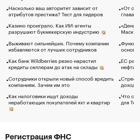
Насколько ваш авторитет зависит от
«От спо
атрибутов престижа? Тест для лидеров
глава к
Казино проиграло. Как ИИ-агенты
«Деньги
разрушают букмекерскую индустрию
Маск в 
Выживают сильнейших. Почему компании
Функции
избавляются от лучших сотрудников
основ э
Как банк Wildberries резко нарастил
ЕС раз
кредиты селлерам до атак на склады
нефти —
Сотрудники открыли новый способ вредить
Стресс 
компаниям. Зачем им это
доходов
Как налоговики ищут доходы
Что обв
неработающих покупателей яхт и квартир
для Tel
Регистрация ФНС