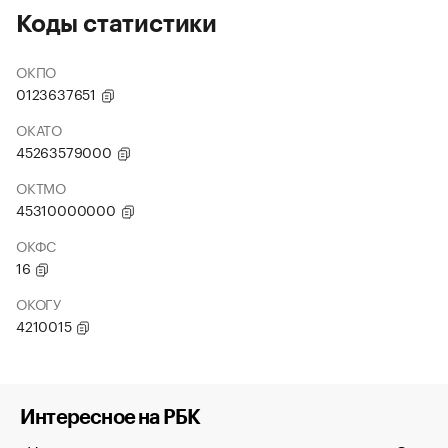
Коды статистики
ОКПО
0123637651
ОКАТО
45263579000
ОКТМО
45310000000
ОКФС
16
ОКОГУ
4210015
Интересное на РБК