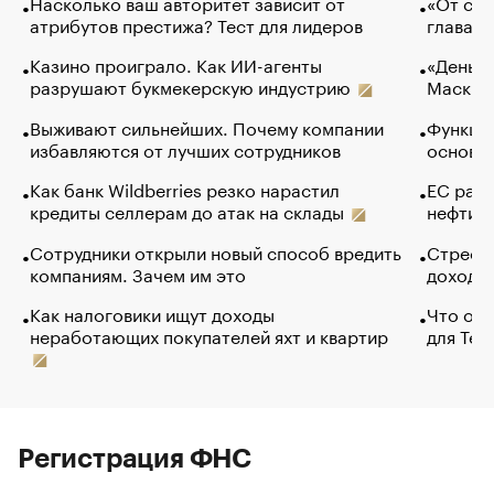
Насколько ваш авторитет зависит от
«От спо
атрибутов престижа? Тест для лидеров
глава к
Казино проиграло. Как ИИ-агенты
«Деньги
разрушают букмекерскую индустрию
Маск в 
Выживают сильнейших. Почему компании
Функции
избавляются от лучших сотрудников
основ э
Как банк Wildberries резко нарастил
ЕС раз
кредиты селлерам до атак на склады
нефти —
Сотрудники открыли новый способ вредить
Стресс 
компаниям. Зачем им это
доходов
Как налоговики ищут доходы
Что обв
неработающих покупателей яхт и квартир
для Tel
Регистрация ФНС