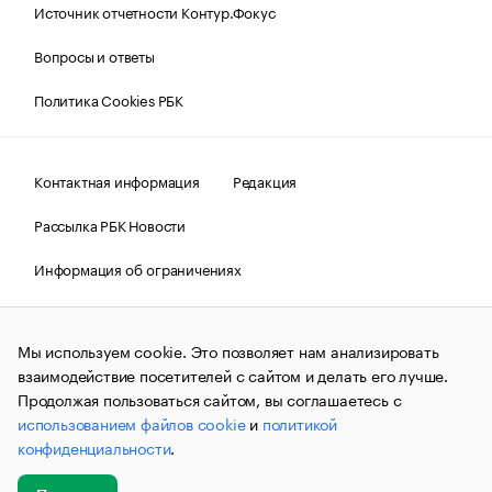
Источник отчетности Контур.Фокус
Вопросы и ответы
Политика Cookies РБК
Контактная информация
Редакция
Рассылка РБК Новости
Информация об ограничениях
Правовая информация
О соблюдении авторских прав
Мы используем cookie. Это позволяет нам анализировать
© АО «РОСБИЗНЕСКОНСАЛТИНГ»,
1995–2026.
Сообщения
и материалы информационного агентства «РБК»
взаимодействие посетителей с сайтом и делать его лучше.
(зарегистрировано Федеральной службой по надзору в сфере
Продолжая пользоваться сайтом, вы соглашаетесь с
связи, информационных технологий и массовых
использованием файлов cookie
и
политикой
коммуникаций (Роскомнадзор) 09.12.2015 за номером ИА
№ФС77-63848) сопровождаются пометкой «РБК». Отдельные
конфиденциальности
.
публикации могут содержать информацию,
не предназначенную для пользователей