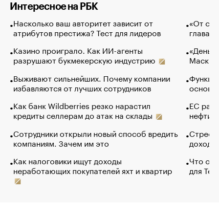
Интересное на РБК
Насколько ваш авторитет зависит от
«От спо
атрибутов престижа? Тест для лидеров
глава к
Казино проиграло. Как ИИ-агенты
«Деньги
разрушают букмекерскую индустрию
Маск в 
Выживают сильнейших. Почему компании
Функции
избавляются от лучших сотрудников
основ э
Как банк Wildberries резко нарастил
ЕС раз
кредиты селлерам до атак на склады
нефти —
Сотрудники открыли новый способ вредить
Стресс 
компаниям. Зачем им это
доходов
Как налоговики ищут доходы
Что обв
неработающих покупателей яхт и квартир
для Tel