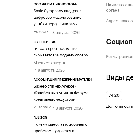
Наименование
ООО ФИРМА «НОВОСТОМ»
органа
Smile Symphony внедрили
цифровое моделирование
Адрес налого
улыбки перед винирами
Новость
8 августа 2026
Социал
ЗЕЛЁНЫЙ ЛИСТ
Гипоаллергенность: что
скрывается за модным словом
Регистрацио
Мнение эксперта
8 августа 2026
Виды д
АССОЦИАЦИЯ ПРЕДПРИНИМАТЕЛЕЙ
Бизнес-спикер Алексей
Жолобов выступил на Форуме
74.20
креативных индустрий
Деятельность
Интервью
8 августа 2026
RULIZOR
Почему рынок автомобилей с
пробегом нуждается в