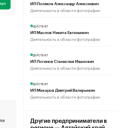
туп
ИП Поляков Александр Алексеевич
Деятельность в области фотографии
ДЕЙСТВУЕТ
ИП Маслов Никита Евгеньевич
Деятельность в области фотографии
ДЕЙСТВУЕТ
ИП Логинов Станислав Иванович
Деятельность в области фотографии
ДЕЙСТВУЕТ
ИП Макаров Дмитрий Валерьевич
Деятельность в области фотографии
ля
«От спорта тело стареет иначе». Как живет глава ко
Другие предприниматели в
создавшей GTA