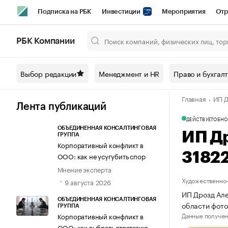
Подписка на РБК
Инвестиции
Мероприятия
Отр
Спорт
Школа управления РБК
РБК Образование
РБ
РБК Компании
Город
Стиль
Крипто
РБК Бизнес-среда
Дискусси
Выбор редакции
Менеджмент и HR
Право и бухгал
Спецпроекты СПб
Конференции СПб
Спецпроекты
Главная
ИП Д
Технологии и медиа
Финансы
Рынок наличной валют
Лента публикаций
ДЕЙСТВУЕТ
ОБНО
ОБЪЕДИНЕННАЯ КОНСАЛТИНГОВАЯ
ИП Д
ГРУППА
Корпоративный конфликт в
3182
ООО: как не усугубить спор
Мнение эксперта
Художественно-
9 августа 2026
ИП Дрозд Але
ОБЪЕДИНЕННАЯ КОНСАЛТИНГОВАЯ
области фот
ГРУППА
Данные получен
Корпоративный конфликт в
ООО: как выбрать стратегию