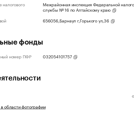
 налогового
Межрайонная инспекция Федеральной налог
службы № 16 по Алтайскому краю
вой
656056,Барнаул г,Горького ул,36
ьные фонды
нный номер ПФР
032054101757
еятельности
 в области фотографии