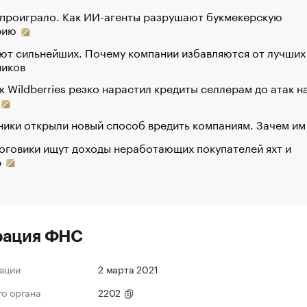
 проиграло. Как ИИ-агенты разрушают букмекерскую
рию
ют сильнейших. Почему компании избавляются от лучших
ников
к Wildberries резко нарастил кредиты селлерам до атак н
ики открыли новый способ вредить компаниям. Зачем им
оговики ищут доходы неработающих покупателей яхт и
р
рация ФНС
ации
2 марта 2021
го органа
2202