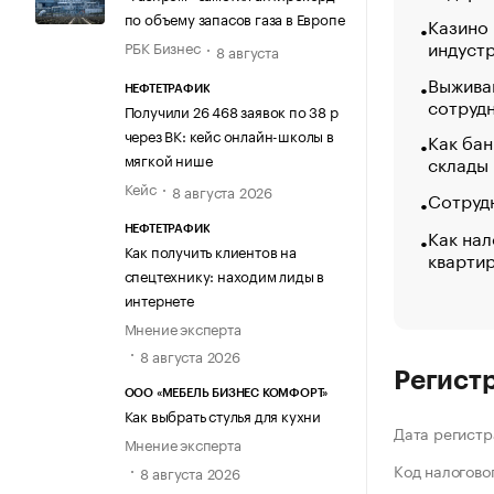
по объему запасов газа в Европе
Казино
индуст
РБК Бизнес
8 августа
Выжива
НЕФТЕТРАФИК
сотруд
Получили 26 468 заявок по 38 р
через ВК: кейс онлайн-школы в
Как бан
мягкой нише
склады
Кейс
8 августа 2026
Сотрудн
Как нал
НЕФТЕТРАФИК
Как получить клиентов на
кварти
спецтехнику: находим лиды в
интернете
Мнение эксперта
8 августа 2026
Регист
ООО «МЕБЕЛЬ БИЗНЕС КОМФОРТ»
Как выбрать стулья для кухни
Дата регистр
Мнение эксперта
Код налогово
8 августа 2026