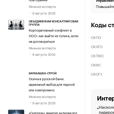
Управляйт
Повышайте
Мнение эксперта
9 августа 2026
ОБЪЕДИНЕННАЯ КОНСАЛТИНГОВАЯ
Коды с
ГРУППА
Корпоративный конфликт в
ООО: как выйти из тупика, если
ОКПО
не договориться
ОКАТО
Мнение эксперта
9 августа 2026
ОКТМО
ОКФС
ОКОГУ
БАРАБАШКА-СТРОЙ
Осина в русской бане:
идеальный выбор для парной
или компромисс
Мнение эксперта
Интер
9 августа 2026
Насколь
лидеро
«Газпром» заметил антирекорд