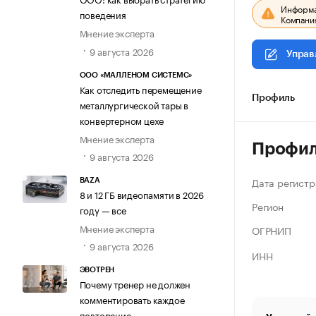
Информац
поведения
Компания
Мнение эксперта
9 августа 2026
Управ
ООО «МАЛЛЕНОМ СИСТЕМС»
Как отследить перемещение
Профиль
металлургической тары в
конвертерном цехе
Мнение эксперта
Профи
9 августа 2026
Дата регистр
BAZA
8 и 12 ГБ видеопамяти в 2026
Регион
году — все
Мнение эксперта
ОГРНИП
9 августа 2026
ИНН
ЭВОТРЕН
Почему тренер не должен
комментировать каждое
повторение