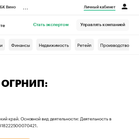
...
БК Вино
Личный кабинет
Стать экспертом
Управлять компанией
кте
азета
жи
Финансы
Недвижимость
Ретейл
Производство
— ОГРНИП:
ий край. Основной вид деятельности: Деятельность в
 318222500070421.