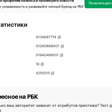
е профилем бизнеса и публикуйте новости
Получить дос
 узнаваемость и развивайте личный бренд на РБК
татистики
0134697774
01240866001
01640466101
16
4210015
есное на РБК
ко ваш авторитет зависит от атрибутов престижа? Тест д
в