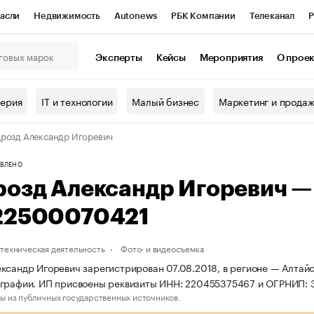
асли
Недвижимость
Autonews
РБК Компании
Телеканал
Р
К Курсы
РБК Life
Тренды
Визионеры
Национальные проекты
Эксперты
Кейсы
Мероприятия
О прое
онный клуб
Исследования
Кредитные рейтинги
Франшизы
Г
терия
IT и технологии
Малый бизнес
Маркетинг и прода
Проверка контрагентов
Политика
Экономика
Бизнес
розд Александр Игоревич
ы
ВЛЕНО
розд Александр Игоревич 
22500070421
техническая деятельность
Фото- и видеосъемка
ксандр Игоревич зарегистрирован 07.08.2018, в регионе — Алтайск
ографии. ИП присвоены реквизиты ИНН: 220455375467 и ОГРНИП:
ы из публичных государственных источников.