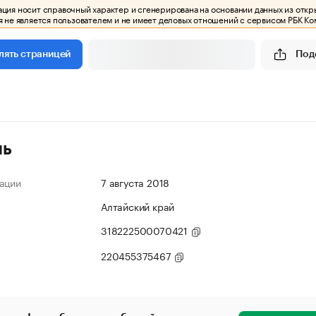
ия носит справочный характер и сгенерирована на основании данных из откр
 не является пользователем и не имеет деловых отношений с сервисом РБК Ко
Под
лять страницей
ль
ации
7 августа 2018
Алтайский край
318222500070421
220455375467