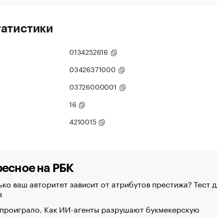
татистики
0134252616
03426371000
03726000001
16
4210015
есное на РБК
ко ваш авторитет зависит от атрибутов престижа? Тест д
в
 проиграло. Как ИИ-агенты разрушают букмекерскую