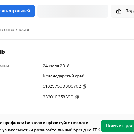
Под
лять страницей
 деятельности
ль
ации
24 июля 2018
Краснодарский край
318237500303702
232010358690
е профилем бизнеса и публикуйте новости
Получить дос
 узнаваемость и развивайте личный бренд на РБК