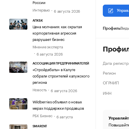
России
Интервью
6 августа 2026
Управ
АПКБК
Цена молчания: как скрытая
Профиль
Виды
корпоративная агрессия
разрушает бизнес
Мнение эксперта
Профи
6 августа 2026
Дата регистр
АССОЦИАЦИЯ ПРЕДПРИНИМАТЕЛЕЙ
«Стройдебаты» в Калуге
Регион
собрали строителей калужского
региона
ОГРНИП
Новость
6 августа 2026
ИНН
Wildberries объявил о новых
мерах поддержки продавцов
РБК Бизнес
6 августа
Управляйт
Повышайте
SMARENT