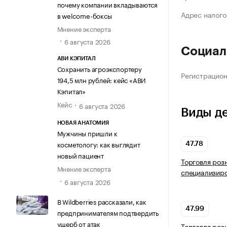
почему компании вкладываются
Адрес налого
в welcome-боксы
Мнение эксперта
6 августа 2026
Социал
АВИ КЭПИТАЛ
Сохранить агроэкспортеру
Регистрацио
194,5 млн рублей: кейс «АВИ
Кэпитал»
Кейс
6 августа 2026
Виды д
НОВАЯ АНАТОМИЯ
Мужчины пришли к
косметологу: как выглядит
47.78
новый пациент
Торговля роз
Мнение эксперта
специализир
6 августа 2026
В Wildberries рассказали, как
47.99
предпринимателям подтвердить
ущерб от атак
Торговля роз