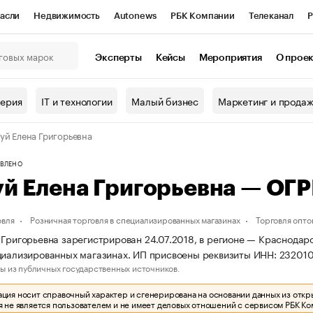
асли
Недвижимость
Autonews
РБК Компании
Телеканал
Р
К Курсы
РБК Life
Тренды
Визионеры
Национальные проекты
Эксперты
Кейсы
Мероприятия
О прое
онный клуб
Исследования
Кредитные рейтинги
Франшизы
Г
терия
IT и технологии
Малый бизнес
Маркетинг и прода
Проверка контрагентов
Политика
Экономика
Бизнес
уй Елена Григорьевна
ы
ВЛЕНО
уй Елена Григорьевна — О
овля
Розничная торговля в специализированных магазинах
Торговля опто
 Григорьевна зарегистрирован 24.07.2018, в регионе — Краснодарс
циализированных магазинах. ИП присвоены реквизиты ИНН: 2320
ы из публичных государственных источников.
ия носит справочный характер и сгенерирована на основании данных из откр
 не является пользователем и не имеет деловых отношений с сервисом РБК Ко