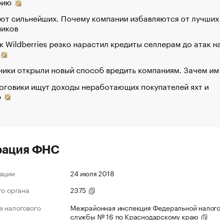
рию
ют сильнейших. Почему компании избавляются от лучших
ников
к Wildberries резко нарастил кредиты селлерам до атак н
ики открыли новый способ вредить компаниям. Зачем им
оговики ищут доходы неработающих покупателей яхт и
р
рация ФНС
ации
24 июля 2018
го органа
2375
 налогового
Межрайонная инспекция Федеральной налог
службы № 16 по Краснодарскому краю