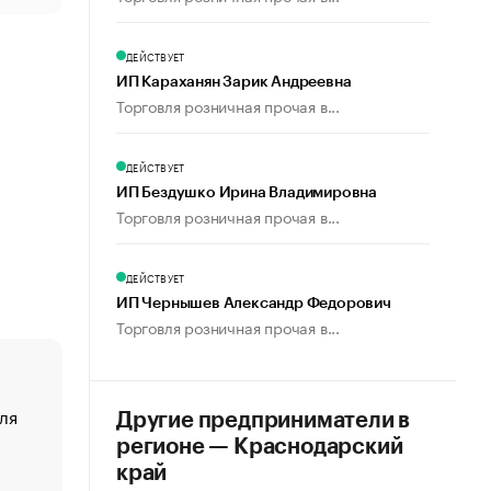
ДЕЙСТВУЕТ
ИП Караханян Зарик Андреевна
Торговля розничная прочая в...
ДЕЙСТВУЕТ
ИП Бездушко Ирина Владимировна
Торговля розничная прочая в...
ДЕЙСТВУЕТ
ИП Чернышев Александр Федорович
Торговля розничная прочая в...
ля
«От спорта тело стареет иначе». Как живет глава ко
Другие предприниматели в
создавшей GTA
регионе — Краснодарский
«Деньги будут не нужны»: что рассказал Маск в инт
край