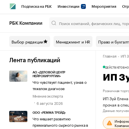
Подписка на РБК
Инвестиции
Мероприятия
Отр
Спорт
Школа управления РБК
РБК Образование
РБ
РБК Компании
Город
Стиль
Крипто
РБК Бизнес-среда
Дискусси
Выбор редакции
Менеджмент и HR
Право и бухгал
Спецпроекты СПб
Конференции СПб
Спецпроекты
Главная
ИП З
Технологии и медиа
Финансы
Рынок наличной валют
Лента публикаций
ДЕЙСТВУЕТ
ОБНО
АО «ДЕЛОВОЙ ЦЕНТР
ИП З
НЕЙРОХИРУРГИИ»
Что чувствует пациент, узнав о
тяжелом диагнозе
Розничная торг
Мнение эксперта
ИП Зуй Елена
6 августа 2026
прочая в спе
Данные получен
ООО «РЕММА ТРЕЙД»
Что мешает развитию
Информац
премиального сырного рынка в
Компания