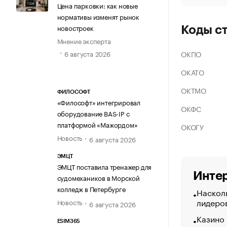
Цена парковки: как новые
нормативы изменят рынок
новостроек
Коды с
Мнение эксперта
ОКПО
6 августа 2026
ОКАТО
ОКТМО
ФИЛОСОФТ
«Философт» интегрировал
ОКФС
оборудование BAS-IP с
платформой «Мажордом»
ОКОГУ
Новость
6 августа 2026
ЭМЦТ
ЭМЦТ поставила тренажер для
Интер
судомехаников в Морской
колледж в Петербурге
Насколь
лидеро
Новость
6 августа 2026
Казино
ESIM365