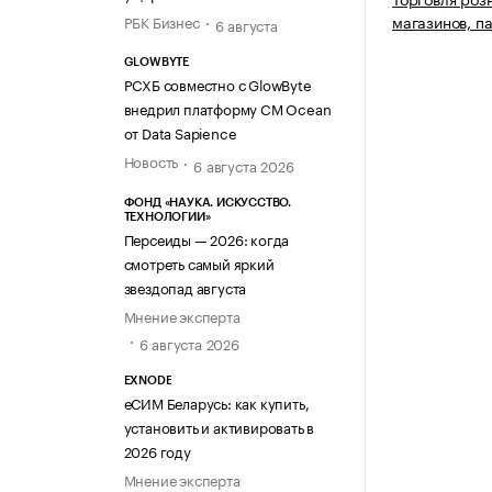
магазинов, п
РБК Бизнес
6 августа
GLOWBYTE
РСХБ совместно с GlowByte
внедрил платформу CM Ocean
от Data Sapience
Новость
6 августа 2026
ФОНД «НАУКА. ИСКУССТВО.
ТЕХНОЛОГИИ»
Персеиды — 2026: когда
смотреть самый яркий
звездопад августа
Мнение эксперта
6 августа 2026
EXNODE
еСИМ Беларусь: как купить,
установить и активировать в
2026 году
Мнение эксперта