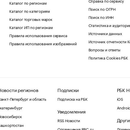
Справка по сервису
Каталог по регионам
Поиск по ОГРН
Каталог по категориям
Поиск по ИНН
Каталог торговых марок
Статистика и аудитори
Каталог ИП по регионам
Источники данных
Правила использования сервиса
Источник отчетности 
Правила использования изображений
Вопросы и ответы
Политика Cookies РБК
Новости регионов
Подписки
РБК Н
анкт-Петербург и область
Подписка на РБК
iOS
катеринбург
Androi
Уведомления
Новосибирск
Други
RSS Новости
Башкортостан
Оповещения RBC.ru
Домены