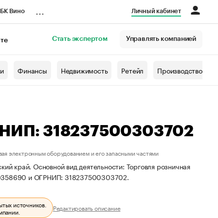
...
БК Вино
Личный кабинет
Стать экспертом
Управлять компанией
кте
азета
жи
Финансы
Недвижимость
Ретейл
Производство
ГРНИП: 318237500303702
вая электронным оборудованием и его запасными частями
кий край. Основной вид деятельности: Торговля розничная
10358690 и ОГРНИП: 318237500303702.
ытых источников.
Редактировать описание
мпании.