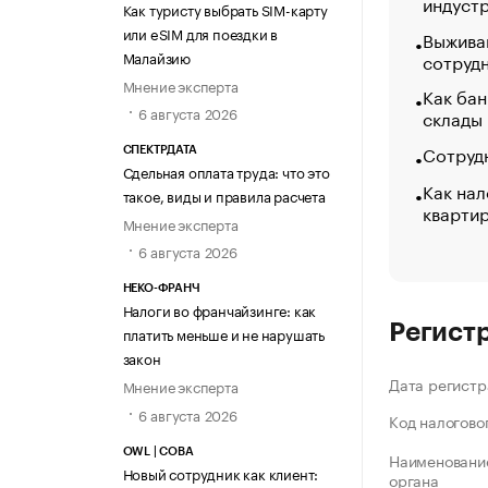
индуст
Как туристу выбрать SIM-карту
или eSIM для поездки в
Выжива
Малайзию
сотруд
Мнение эксперта
Как бан
6 августа 2026
склады
Сотрудн
СПЕКТРДАТА
Сдельная оплата труда: что это
Как нал
такое, виды и правила расчета
кварти
Мнение эксперта
6 августа 2026
НЕКО-ФРАНЧ
Налоги во франчайзинге: как
Регист
платить меньше и не нарушать
закон
Дата регистр
Мнение эксперта
6 августа 2026
Код налогово
OWL | СОВА
Наименование
Новый сотрудник как клиент:
органа