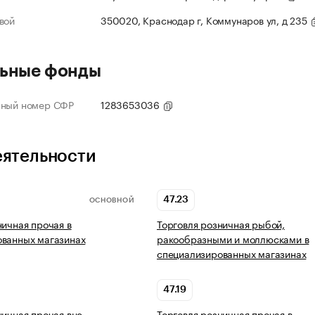
вой
350020, Краснодар г, Коммунаров ул, д 235
ьные фонды
нный номер СФР
1283653036
еятельности
47.23
ОСНОВНОЙ
ничная прочая в
Торговля розничная рыбой,
ованных магазинах
ракообразными и моллюсками в
специализированных магазинах
47.19
ничная прочая вне
Торговля розничная прочая в