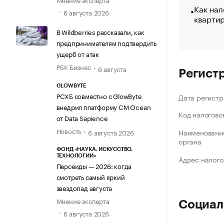
Как нал
6 августа 2026
кварти
В Wildberries рассказали, как
предпринимателям подтвердить
ущерб от атак
РБК Бизнес
6 августа
Регист
GLOWBYTE
РСХБ совместно с GlowByte
Дата регистр
внедрил платформу CM Ocean
Код налогово
от Data Sapience
Новость
Наименование
6 августа 2026
органа
ФОНД «НАУКА. ИСКУССТВО.
ТЕХНОЛОГИИ»
Адрес налого
Персеиды — 2026: когда
смотреть самый яркий
звездопад августа
Мнение эксперта
Социал
6 августа 2026