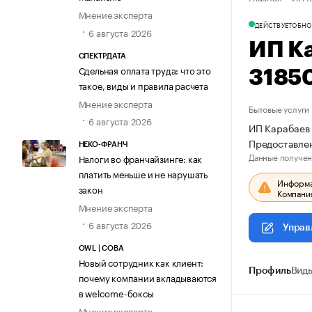
Мнение эксперта
ДЕЙСТВУЕТ
ОБНО
6 августа 2026
ИП К
СПЕКТРДАТА
Сдельная оплата труда: что это
3185
такое, виды и правила расчета
Мнение эксперта
Бытовые услуги
6 августа 2026
ИП Карабаев 
Предоставле
НЕКО-ФРАНЧ
Данные получен
Налоги во франчайзинге: как
платить меньше и не нарушать
Информац
закон
Компания
Мнение эксперта
6 августа 2026
Управ
OWL | СОВА
Новый сотрудник как клиент:
Профиль
Виды
почему компании вкладываются
в welcome-боксы
Мнение эксперта