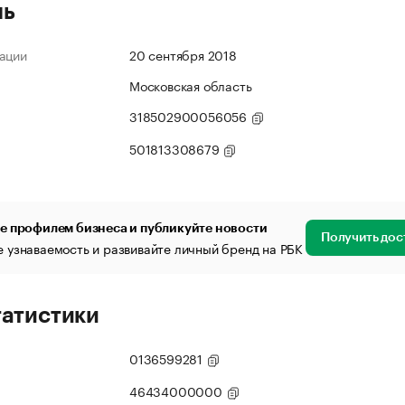
ль
ации
20 сентября 2018
Московская область
318502900056056
501813308679
е профилем бизнеса и публикуйте новости
Получить дос
 узнаваемость и развивайте личный бренд на РБК
татистики
0136599281
46434000000