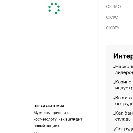
ОКТМО
ОКФС
ОКОГУ
Интер
Насколь
лидеро
Казино
индуст
Выжива
сотруд
НОВАЯ АНАТОМИЯ
Как бан
Мужчины пришли к
склады
косметологу: как выглядит
новый пациент
Сотрудн
Мнение эксперта