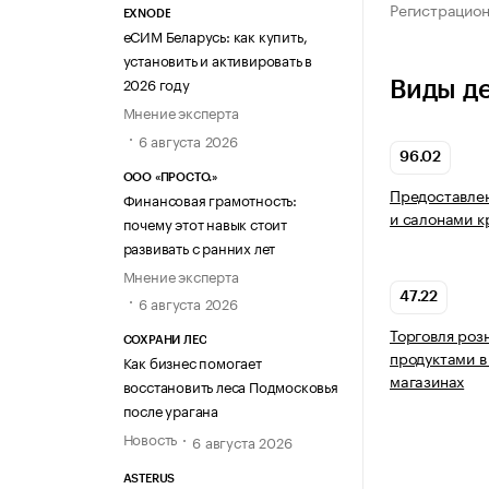
Регистрацио
EXNODE
еСИМ Беларусь: как купить,
установить и активировать в
2026 году
Виды д
Мнение эксперта
6 августа 2026
96.02
ООО «ПРОСТО.»
Предоставлен
Финансовая грамотность:
и салонами к
почему этот навык стоит
развивать с ранних лет
Мнение эксперта
47.22
6 августа 2026
Торговля роз
СОХРАНИ ЛЕС
продуктами в
Как бизнес помогает
магазинах
восстановить леса Подмосковья
после урагана
Новость
6 августа 2026
ASTERUS