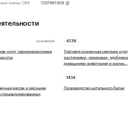
нный номер СФР
1207961309
еятельности
47.76
ОСНОВНОЙ
ие услуг парикмахерскими
Торговля розничная цветами и др
расоты
растениями, семенами, удобрени
домашними животными и корма…
14.14
ничная мясом и мясными
Производство нательного белья
 специализированных