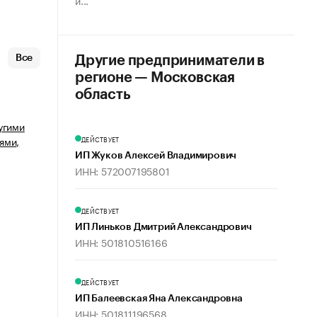
и...
Все
Другие предприниматели в
регионе — Московская
область
угими
ями,
ДЕЙСТВУЕТ
ИП Жуков Алексей Владимирович
ИНН: 572007195801
ДЕЙСТВУЕТ
ИП Линьков Дмитрий Александрович
ИНН: 501810516166
ДЕЙСТВУЕТ
ИП Балеевская Яна Александровна
ИНН: 501811196568