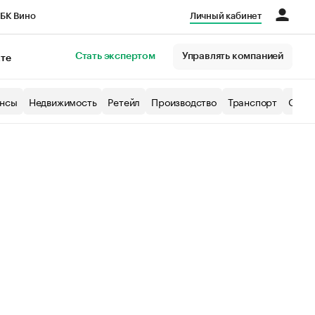
БК Вино
Личный кабинет
Город
Стать экспертом
Управлять компанией
кте
нсы
Недвижимость
Ретейл
Производство
Транспорт
Образ