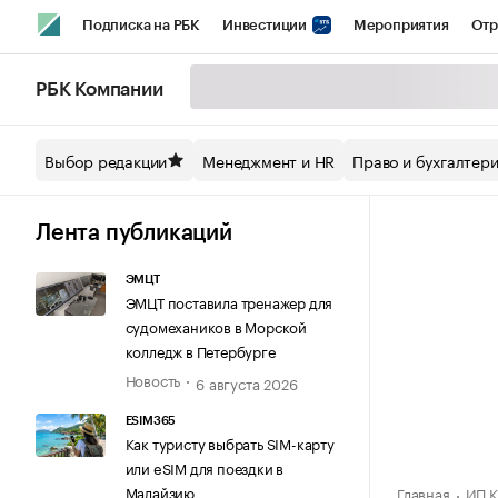
Подписка на РБК
Инвестиции
Мероприятия
Отр
Спорт
Школа управления РБК
РБК Образование
РБ
РБК Компании
Стиль
Крипто
РБК Бизнес-среда
Дискуссионный кл
Выбор редакции
Менеджмент и HR
Право и бухгалтер
Спецпроекты СПб
Конференции СПб
Спецпроекты
Технологии и медиа
Финансы
Рынок наличной валют
Лента публикаций
ЭМЦТ
ЭМЦТ поставила тренажер для
судомехаников в Морской
колледж в Петербурге
Новость
6 августа 2026
ESIM365
Как туристу выбрать SIM-карту
или eSIM для поездки в
Малайзию
Главная
ИП К