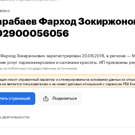
ВЛЕНО
арабаев Фарход Зокиржоно
02900056056
Фарход Зокиржонович зарегистрирован 20.09.2018, в регионе — Мо
ние услуг парикмахерскими и салонами красоты. ИП присвоены р
ы из публичных государственных источников.
ия носит справочный характер и сгенерирована на основании данных из откр
 не является пользователем и не имеет деловых отношений с сервисом РБК Ко
Поделиться
лять страницей
 деятельности