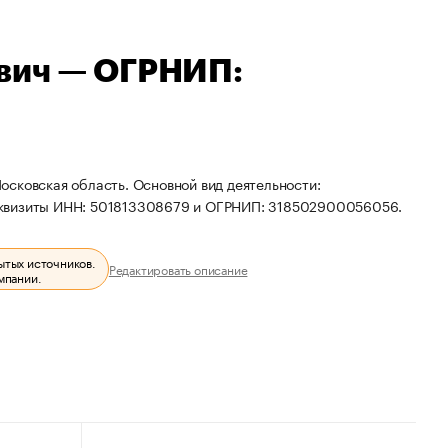
вич — ОГРНИП:
сковская область. Основной вид деятельности:
еквизиты ИНН: 501813308679 и ОГРНИП: 318502900056056.
ытых источников.
Редактировать описание
мпании.