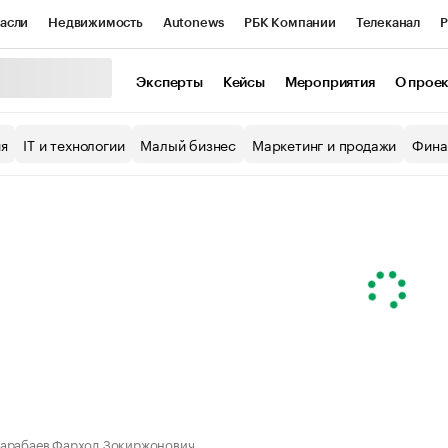
асли
Недвижимость
Autonews
РБК Компании
Телеканал
Р
К Курсы
РБК Life
Тренды
Визионеры
Национальные проекты
Эксперты
Кейсы
Мероприятия
О прое
уб
Исследования
Кредитные рейтинги
Франшизы
Газета
ия
IT и технологии
Малый бизнес
Маркетинг и продажи
Фина
Проверка контрагентов
Политика
Экономика
Бизнес
ы
арабаев Фарход Зокиржонович