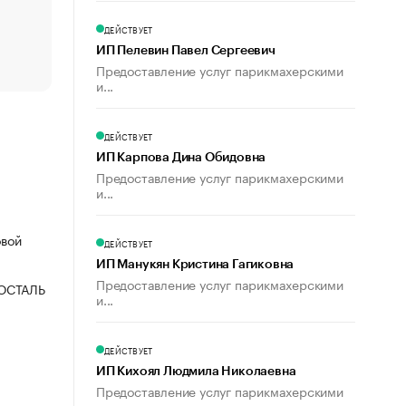
счастья
Что обвинения против Павла Дурова значат для Tele
ДЕЙСТВУЕТ
пользователей
ИП Пелевин Павел Сергеевич
Предоставление услуг парикмахерскими
и...
ДЕЙСТВУЕТ
ИП Карпова Дина Обидовна
Предоставление услуг парикмахерскими
и...
овой
ДЕЙСТВУЕТ
ИП Манукян Кристина Гагиковна
Предоставление услуг парикмахерскими
ОСТАЛЬ
и...
ДЕЙСТВУЕТ
ИП Кихоял Людмила Николаевна
Предоставление услуг парикмахерскими