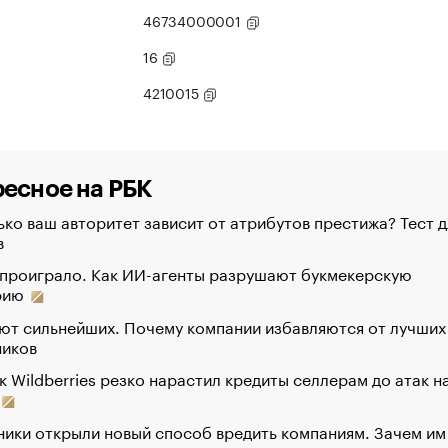
46734000001
16
4210015
есное на РБК
ко ваш авторитет зависит от атрибутов престижа? Тест д
в
 проиграло. Как ИИ-агенты разрушают букмекерскую
рию
ют сильнейших. Почему компании избавляются от лучших
ников
к Wildberries резко нарастил кредиты селлерам до атак н
ики открыли новый способ вредить компаниям. Зачем им