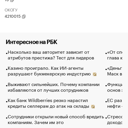
ОКОГУ
4210015
Интересное на РБК
Насколько ваш авторитет зависит от
«От спор
атрибутов престижа? Тест для лидеров
глава ко
Казино проиграло. Как ИИ-агенты
«Деньги б
разрушают букмекерскую индустрию
Маск в и
Выживают сильнейших. Почему компании
Функции 
избавляются от лучших сотрудников
основ эф
Как банк Wildberries резко нарастил
ЕС разре
кредиты селлерам до атак на склады
нефти — 
Сотрудники открыли новый способ вредить
Стресс о
компаниям. Зачем им это
доходов 