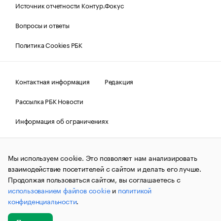
Источник отчетности Контур.Фокус
Вопросы и ответы
Политика Cookies РБК
Контактная информация
Редакция
Рассылка РБК Новости
Информация об ограничениях
Правовая информация
О соблюдении авторских прав
Мы используем cookie. Это позволяет нам анализировать
© АО «РОСБИЗНЕСКОНСАЛТИНГ»,
1995–2026.
Сообщения
и материалы информационного агентства «РБК»
взаимодействие посетителей с сайтом и делать его лучше.
(зарегистрировано Федеральной службой по надзору в сфере
Продолжая пользоваться сайтом, вы соглашаетесь с
связи, информационных технологий и массовых
использованием файлов cookie
и
политикой
коммуникаций (Роскомнадзор) 09.12.2015 за номером ИА
№ФС77-63848) сопровождаются пометкой «РБК». Отдельные
конфиденциальности
.
публикации могут содержать информацию,
не предназначенную для пользователей