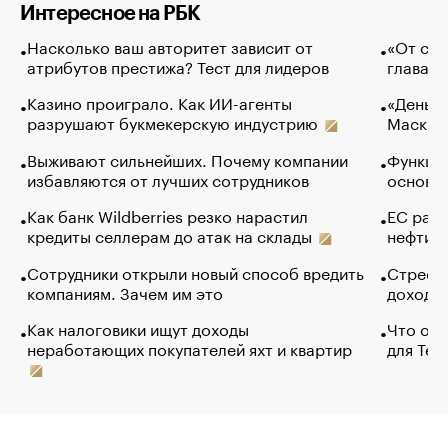
Интересное на РБК
Насколько ваш авторитет зависит от
«От спо
атрибутов престижа? Тест для лидеров
глава к
Казино проиграло. Как ИИ-агенты
«Деньги
разрушают букмекерскую индустрию
Маск в 
Выживают сильнейших. Почему компании
Функции
избавляются от лучших сотрудников
основ э
Как банк Wildberries резко нарастил
ЕС раз
кредиты селлерам до атак на склады
нефти —
Сотрудники открыли новый способ вредить
Стресс 
компаниям. Зачем им это
доходов
Как налоговики ищут доходы
Что обв
неработающих покупателей яхт и квартир
для Tel