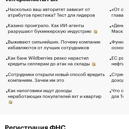
Насколько ваш авторитет зависит от
«От спо
атрибутов престижа? Тест для лидеров
глава к
Казино проиграло. Как ИИ-агенты
«Деньги
разрушают букмекерскую индустрию
Маск в 
Выживают сильнейших. Почему компании
Функции
избавляются от лучших сотрудников
основ э
Как банк Wildberries резко нарастил
ЕС раз
кредиты селлерам до атак на склады
нефти —
Сотрудники открыли новый способ вредить
Стресс 
компаниям. Зачем им это
доходов
Как налоговики ищут доходы
Что обв
неработающих покупателей яхт и квартир
для Tel
Регистрация ФНС