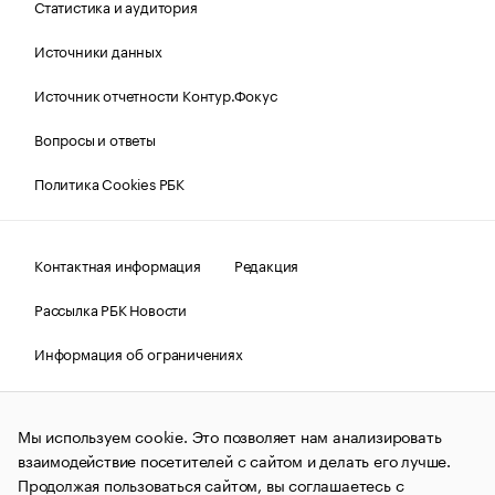
Статистика и аудитория
Источники данных
Источник отчетности Контур.Фокус
Вопросы и ответы
Политика Cookies РБК
Контактная информация
Редакция
Рассылка РБК Новости
Информация об ограничениях
Правовая информация
О соблюдении авторских прав
Мы используем cookie. Это позволяет нам анализировать
© АО «РОСБИЗНЕСКОНСАЛТИНГ»,
1995–2026.
Сообщения
и материалы информационного агентства «РБК»
взаимодействие посетителей с сайтом и делать его лучше.
(зарегистрировано Федеральной службой по надзору в сфере
Продолжая пользоваться сайтом, вы соглашаетесь с
связи, информационных технологий и массовых