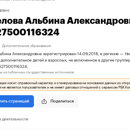
ВЛЕНО
елова Альбина Александро
27500116324
Дополнительное образование
ьбина Александровна зарегистрирован 14.09.2018, в регионе — Ни
дополнительное детей и взрослых, не включенное в другие групп
527500116324.
ы из публичных государственных источников.
ия носит справочный характер и сгенерирована на основании данных из откр
 не является пользователем и не имеет деловых отношений с сервисом РБК Ко
Поделиться
лять страницей
 деятельности