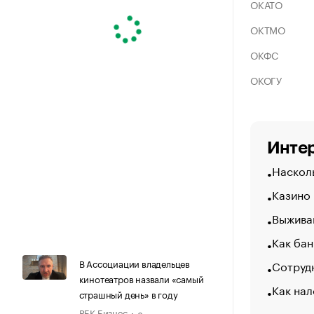
ОКАТО
ОКТМО
ОКФС
ОКОГУ
Интер
Насколь
Казино
Выжива
Как бан
В Ассоциации владельцев
Сотрудн
кинотеатров назвали «самый
Как нал
страшный день» в году
РБК Бизнес