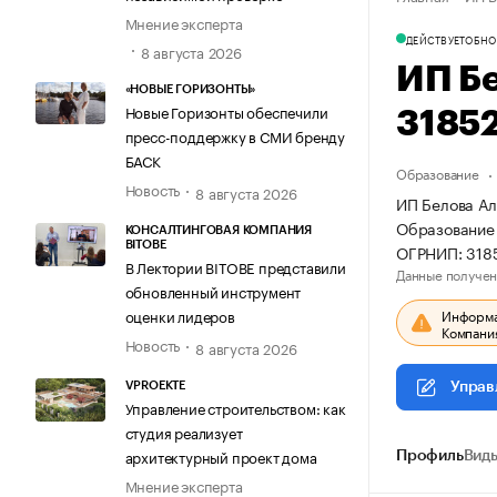
Мнение эксперта
ДЕЙСТВУЕТ
ОБНО
8 августа 2026
ИП Б
«НОВЫЕ ГОРИЗОНТЫ»
Новые Горизонты обеспечили
3185
пресс-поддержку в СМИ бренду
БАСК
Образование
Новость
8 августа 2026
ИП Белова Ал
Образование 
КОНСАЛТИНГОВАЯ КОМПАНИЯ
BITOBE
ОГРНИП: 318
В Лектории BITOBE представили
Данные получен
обновленный инструмент
Информац
оценки лидеров
Компания
Новость
8 августа 2026
Управ
VPROEKTE
Управление строительством: как
студия реализует
архитектурный проект дома
Профиль
Виды
Мнение эксперта