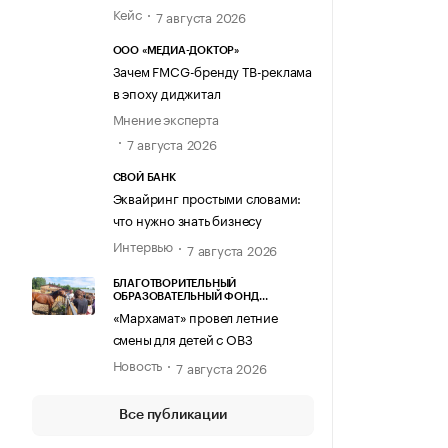
Кейс
7 августа 2026
ООО «МЕДИА-ДОКТОР»
Зачем FMCG-бренду ТВ-реклама
в эпоху диджитал
Мнение эксперта
7 августа 2026
СВОЙ БАНК
Эквайринг простыми словами:
что нужно знать бизнесу
Интервью
7 августа 2026
БЛАГОТВОРИТЕЛЬНЫЙ
ОБРАЗОВАТЕЛЬНЫЙ ФОНД
«МАРХАМАТ»
«Мархамат» провел летние
смены для детей с ОВЗ
Новость
7 августа 2026
Все публикации