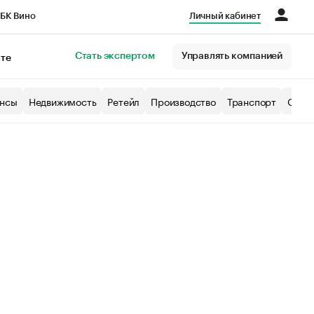
БК Вино
Личный кабинет
Город
Стать экспертом
Управлять компанией
кте
нсы
Недвижимость
Ретейл
Производство
Транспорт
Образ