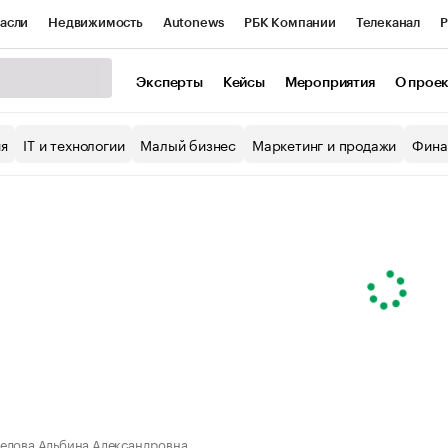
асли
Недвижимость
Autonews
РБК Компании
Телеканал
Р
К Курсы
РБК Life
Тренды
Визионеры
Национальные проекты
Эксперты
Кейсы
Мероприятия
О прое
уб
Исследования
Кредитные рейтинги
Франшизы
Газета
ия
IT и технологии
Малый бизнес
Маркетинг и продажи
Фина
Проверка контрагентов
Политика
Экономика
Бизнес
ы
елова Альбина Александровна