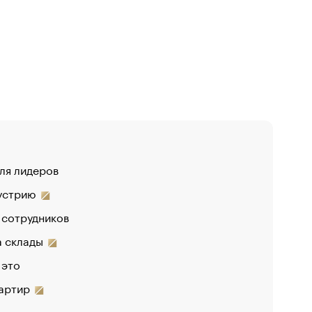
для лидеров
«От спор
дустрию
«Деньги 
 сотрудников
Функции 
на склады
 это
вартир