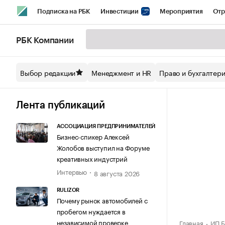
Подписка на РБК
Инвестиции
Мероприятия
Отр
Спорт
Школа управления РБК
РБК Образование
РБ
РБК Компании
Стиль
Крипто
РБК Бизнес-среда
Дискуссионный кл
Выбор редакции
Менеджмент и HR
Право и бухгалтер
Спецпроекты СПб
Конференции СПб
Спецпроекты
Технологии и медиа
Финансы
Рынок наличной валют
Лента публикаций
АССОЦИАЦИЯ ПРЕДПРИНИМАТЕЛЕЙ
Бизнес-спикер Алексей
Жолобов выступил на Форуме
креативных индустрий
Интервью
8 августа 2026
RULIZOR
Почему рынок автомобилей с
пробегом нуждается в
независимой проверке
Главная
ИП Б