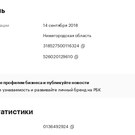
ль
ации
14 сентября 2018
Нижегородская область
318527500116324
526020129610
е профилем бизнеса и публикуйте новости
 узнаваемость и развивайте личный бренд на РБК
татистики
0136492924