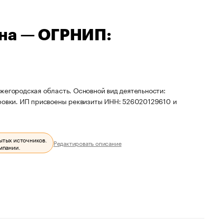
вна — ОГРНИП:
жегородская область. Основной вид деятельности:
ировки. ИП присвоены реквизиты ИНН: 526020129610 и
ытых источников.
Редактировать описание
мпании.