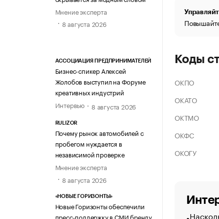
Мнение эксперта
Управляйт
Повышайте
8 августа 2026
Коды с
АССОЦИАЦИЯ ПРЕДПРИНИМАТЕЛЕЙ
Бизнес-спикер Алексей
Жолобов выступил на Форуме
ОКПО
креативных индустрий
ОКАТО
Интервью
8 августа 2026
ОКТМО
RULIZOR
Почему рынок автомобилей с
ОКФС
пробегом нуждается в
ОКОГУ
независимой проверке
Мнение эксперта
8 августа 2026
«НОВЫЕ ГОРИЗОНТЫ»
Интер
Новые Горизонты обеспечили
Насколь
пресс-поддержку в СМИ бренду