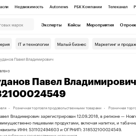
асли
Недвижимость
Autonews
РБК Компании
Телеканал
Р
К Курсы
РБК Life
Тренды
Визионеры
Национальные проекты
Эксперты
Кейсы
Мероприятия
О прое
онный клуб
Исследования
Кредитные рейтинги
Франшизы
Г
терия
IT и технологии
Малый бизнес
Маркетинг и прода
Проверка контрагентов
Политика
Экономика
Бизнес
уданов Павел Владимирович
ы
ВЛЕНО
уданов Павел Владимирови
32100024549
овля
Розничная торговля продовольственными товарами
Розничная торг
авел Владимирович зарегистрирован 12.09.2018, в регионе — Новго
еимущественно пищевыми продуктами, включая напитки, и табачн
еквизиты ИНН: 531102494603 и ОГРНИП: 318532100024549.
ы из публичных государственных источников.