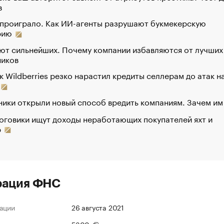
в
 проиграло. Как ИИ-агенты разрушают букмекерскую
рию
ют сильнейших. Почему компании избавляются от лучших
ников
к Wildberries резко нарастил кредиты селлерам до атак н
ики открыли новый способ вредить компаниям. Зачем им
оговики ищут доходы неработающих покупателей яхт и
р
рация ФНС
ации
26 августа 2021