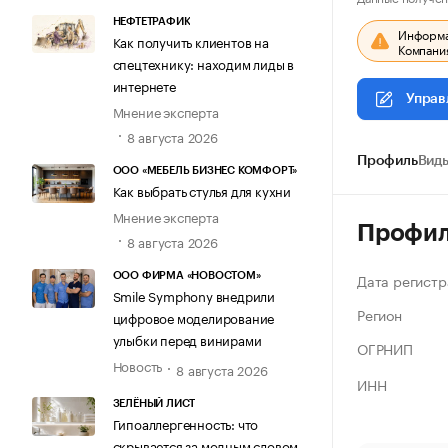
НЕФТЕТРАФИК
Информац
Как получить клиентов на
Компания
спецтехнику: находим лиды в
интернете
Управ
Мнение эксперта
8 августа 2026
Профиль
Виды
ООО «МЕБЕЛЬ БИЗНЕС КОМФОРТ»
Как выбрать стулья для кухни
Мнение эксперта
Профи
8 августа 2026
Дата регистр
ООО ФИРМА «НОВОСТОМ»
Smile Symphony внедрили
Регион
цифровое моделирование
улыбки перед винирами
ОГРНИП
Новость
8 августа 2026
ИНН
ЗЕЛЁНЫЙ ЛИСТ
Гипоаллергенность: что
скрывается за модным словом