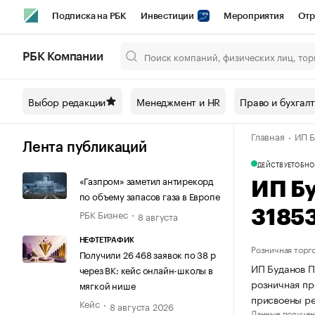
Подписка на РБК
Инвестиции
Мероприятия
Отр
Спорт
Школа управления РБК
РБК Образование
РБ
РБК Компании
Город
Стиль
Крипто
РБК Бизнес-среда
Дискусси
Выбор редакции
Менеджмент и HR
Право и бухгал
Спецпроекты СПб
Конференции СПб
Спецпроекты
Главная
ИП Б
Технологии и медиа
Финансы
Рынок наличной валют
Лента публикаций
ДЕЙСТВУЕТ
ОБНО
«Газпром» заметил антирекорд
ИП Б
по объему запасов газа в Европе
РБК Бизнес
3185
8 августа
НЕФТЕТРАФИК
Розничная торг
Получили 26 468 заявок по 38 р
ИП Буданов П
через ВК: кейс онлайн-школы в
розничная пр
мягкой нише
присвоены р
Кейс
8 августа 2026
Данные получен