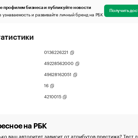
е профилем бизнеса и публикуйте новости
Получить дос
 узнаваемость и развивайте личный бренд на РБК
татистики
0136226221
49228562000
49628162051
16
4210015
есное на РБК
ко ваш авторитет зависит от атрибутов престижа? Тест д