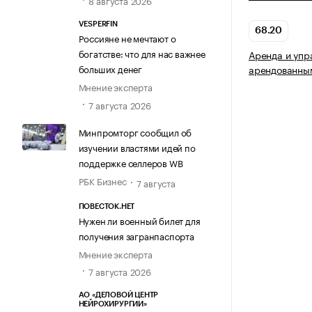
8 августа 2026
VESPERFIN
68.20
Россияне не мечтают о
богатстве: что для нас важнее
Аренда и упр
больших денег
арендованны
Мнение эксперта
7 августа 2026
Минпромторг сообщил об
изучении властями идей по
поддержке селлеров WB
РБК Бизнес
7 августа
ПОВЕСТОК.НЕТ
Нужен ли военный билет для
получения загранпаспорта
Мнение эксперта
7 августа 2026
АО «ДЕЛОВОЙ ЦЕНТР
НЕЙРОХИРУРГИИ»