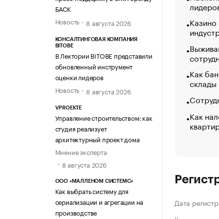
лидеро
БАСК
Казино
Новость
8 августа 2026
индуст
КОНСАЛТИНГОВАЯ КОМПАНИЯ
Выжива
BITOBE
В Лектории BITOBE представили
сотруд
обновленный инструмент
Как бан
оценки лидеров
склады
Новость
8 августа 2026
Сотрудн
VPROEKTE
Как нал
Управление строительством: как
кварти
студия реализует
архитектурный проект дома
Мнение эксперта
8 августа 2026
Регист
ООО «МАЛЛЕНОМ СИСТЕМС»
Как выбрать систему для
сериализации и агрегации на
Дата регистр
производстве