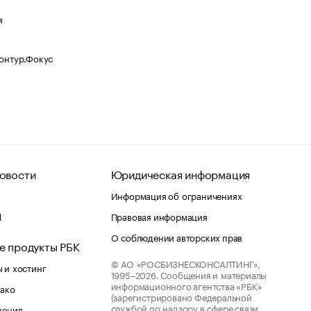
я
Контур.Фокус
овости
Юридическая информация
Информация об ограничениях
d
Правовая информация
О соблюдении авторских прав
е продукты РБК
© АО «РОСБИЗНЕСКОНСАЛТИНГ»,
 и хостинг
1995–2026.
Сообщения и материалы
информационного агентства «РБК»
лако
(зарегистрировано Федеральной
службой по надзору в сфере связи,
шения