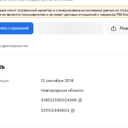
ия носит справочный характер и сгенерирована на основании данных из откр
 не является пользователем и не имеет деловых отношений с сервисом РБК Ко
Под
лять страницей
 деятельности
ль
ации
12 сентября 2018
Новгородская область
318532100024549
531102494603