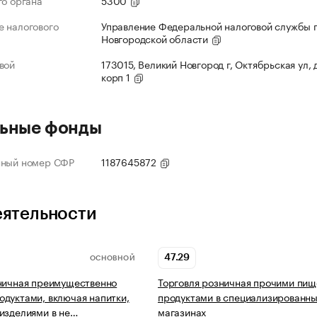
го органа
5300
 налогового
Управление Федеральной налоговой службы 
Новгородской области
вой
173015, Великий Новгород г, Октябрьская ул, д
корп 1
ьные фонды
нный номер СФР
1187645872
еятельности
47.29
ОСНОВНОЙ
ничная преимущественно
Торговля розничная прочими пи
дуктами, включая напитки,
продуктами в специализированн
изделиями в не…
магазинах