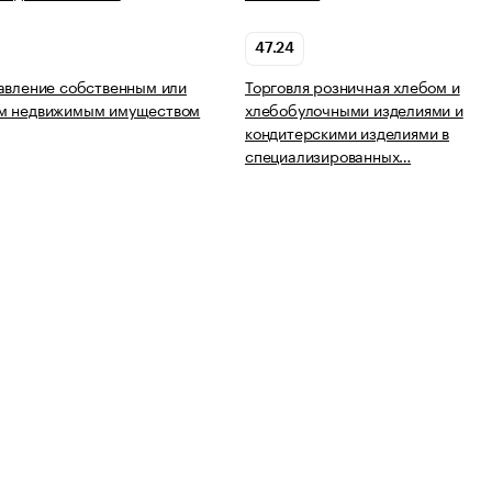
47.24
авление собственным или
Торговля розничная хлебом и
м недвижимым имуществом
хлебобулочными изделиями и
кондитерскими изделиями в
специализированных…