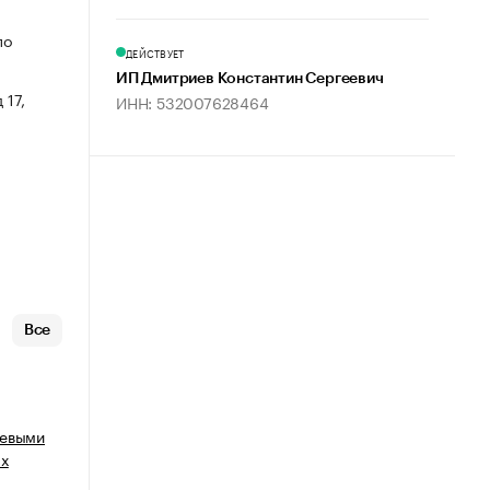
по
ДЕЙСТВУЕТ
ИП Дмитриев Константин Сергеевич
 17,
ИНН: 532007628464
Все
щевыми
ых