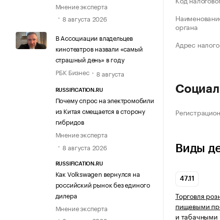
Код налогово
Мнение эксперта
Наименование
8 августа 2026
органа
В Ассоциации владельцев
Адрес налого
кинотеатров назвали «самый
страшный день» в году
РБК Бизнес
8 августа
Социал
RUSSIFICATION.RU
Почему спрос на электромобили
из Китая смещается в сторону
Регистрацио
гибридов
Мнение эксперта
8 августа 2026
Виды д
RUSSIFICATION.RU
Как Volkswagen вернулся на
47.11
российский рынок без единого
дилера
Торговля роз
пищевыми про
Мнение эксперта
и табачными 