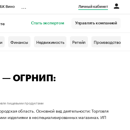
...
БК Вино
Личный кабинет
Стать экспертом
Управлять компанией
кте
азета
жи
Финансы
Недвижимость
Ретейл
Производство
ч — ОГРНИП:
овля пищевыми продуктами
родская область. Основной вид деятельности: Торговля
ыми изделиями в неспециализированных магазинах. ИП