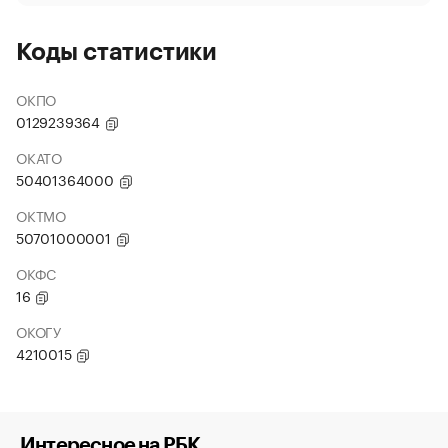
Коды статистики
ОКПО
0129239364
ОКАТО
50401364000
ОКТМО
50701000001
ОКФС
16
ОКОГУ
4210015
Интересное на РБК