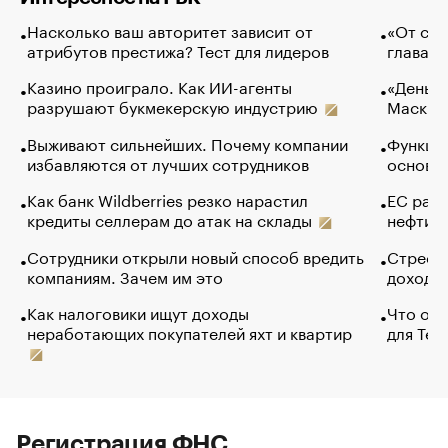
Насколько ваш авторитет зависит от
«От спо
атрибутов престижа? Тест для лидеров
глава к
Казино проиграло. Как ИИ-агенты
«Деньги
разрушают букмекерскую индустрию
Маск в 
Выживают сильнейших. Почему компании
Функции
избавляются от лучших сотрудников
основ э
Как банк Wildberries резко нарастил
ЕС раз
кредиты селлерам до атак на склады
нефти —
Сотрудники открыли новый способ вредить
Стресс 
компаниям. Зачем им это
доходов
Как налоговики ищут доходы
Что обв
неработающих покупателей яхт и квартир
для Tel
Регистрация ФНС