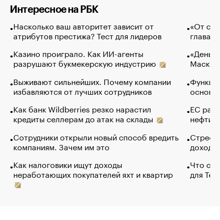
Интересное на РБК
Насколько ваш авторитет зависит от
«От спо
атрибутов престижа? Тест для лидеров
глава к
Казино проиграло. Как ИИ-агенты
«Деньги
разрушают букмекерскую индустрию
Маск в 
Выживают сильнейших. Почему компании
Функции
избавляются от лучших сотрудников
основ э
Как банк Wildberries резко нарастил
ЕС раз
кредиты селлерам до атак на склады
нефти —
Сотрудники открыли новый способ вредить
Стресс 
компаниям. Зачем им это
доходов
Как налоговики ищут доходы
Что обв
неработающих покупателей яхт и квартир
для Tel