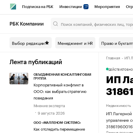
Подписка на РБК
Инвестиции
Мероприятия
Отр
Спорт
Школа управления РБК
РБК Образование
РБ
РБК Компании
Город
Стиль
Крипто
РБК Бизнес-среда
Дискусси
Выбор редакции
Менеджмент и HR
Право и бухгал
Спецпроекты СПб
Конференции СПб
Спецпроекты
Главная
ИП Л
Технологии и медиа
Финансы
Рынок наличной валют
Лента публикаций
ДЕЙСТВУЕТ
ОБНО
ОБЪЕДИНЕННАЯ КОНСАЛТИНГОВАЯ
ИП Л
ГРУППА
Корпоративный конфликт в
3186
ООО: как выбрать стратегию
поведения
Мнение эксперта
Недвижимость
9 августа 2026
ИП Лагерной 
управление 
ООО «МАЛЛЕНОМ СИСТЕМС»
31861960016
Как отследить перемещение
Данные получен