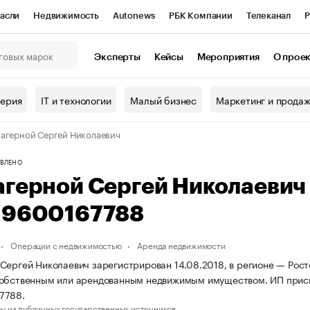
асли
Недвижимость
Autonews
РБК Компании
Телеканал
Р
К Курсы
РБК Life
Тренды
Визионеры
Национальные проекты
Эксперты
Кейсы
Мероприятия
О прое
онный клуб
Исследования
Кредитные рейтинги
Франшизы
Г
терия
IT и технологии
Малый бизнес
Маркетинг и прода
Проверка контрагентов
Политика
Экономика
Бизнес
агерной Сергей Николаевич
ы
ВЛЕНО
агерной Сергей Николаеви
19600167788
Операции с недвижимостью
Аренда недвижимости
Сергей Николаевич зарегистрирован 14.08.2018, в регионе — Росто
собственным или арендованным недвижимым имуществом. ИП прис
7788.
ы из публичных государственных источников.