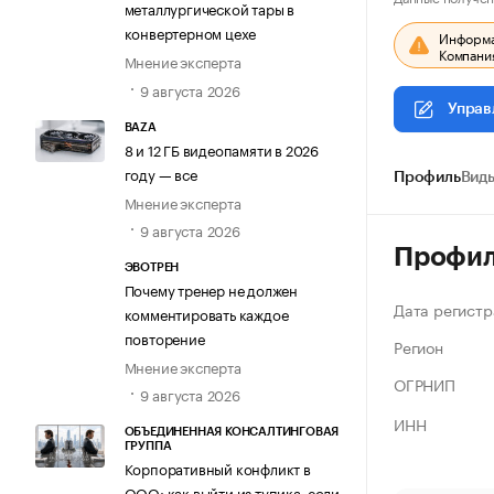
металлургической тары в
конвертерном цехе
Информац
Компания
Мнение эксперта
9 августа 2026
Управ
BAZA
8 и 12 ГБ видеопамяти в 2026
году — все
Профиль
Виды
Мнение эксперта
9 августа 2026
Профи
ЭВОТРЕН
Почему тренер не должен
Дата регистр
комментировать каждое
повторение
Регион
Мнение эксперта
ОГРНИП
9 августа 2026
ИНН
ОБЪЕДИНЕННАЯ КОНСАЛТИНГОВАЯ
ГРУППА
Корпоративный конфликт в
ООО: как выйти из тупика, если