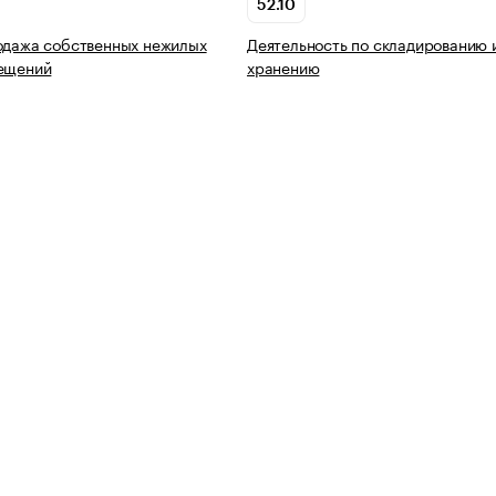
52.10
одажа собственных нежилых
Деятельность по складированию 
мещений
хранению