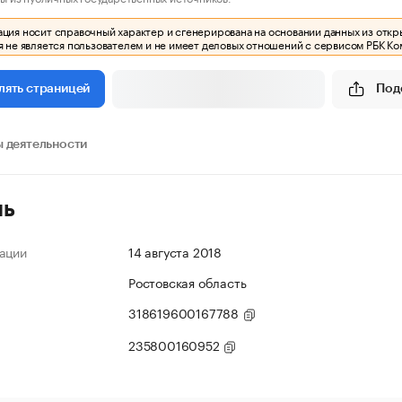
ия носит справочный характер и сгенерирована на основании данных из откр
 не является пользователем и не имеет деловых отношений с сервисом РБК Ко
Под
лять страницей
 деятельности
ль
ации
14 августа 2018
Ростовская область
318619600167788
235800160952