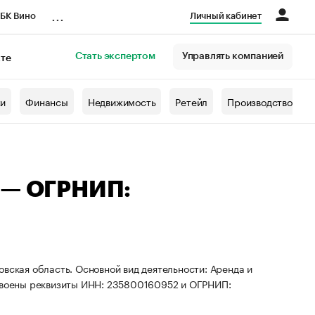
...
БК Вино
Личный кабинет
Стать экспертом
Управлять компанией
кте
азета
жи
Финансы
Недвижимость
Ретейл
Производство
ч — ОГРНИП:
вская область. Основной вид деятельности: Аренда и
воены реквизиты ИНН: 235800160952 и ОГРНИП: