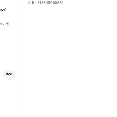
ИНН: 613645088661
овой
/32
Все