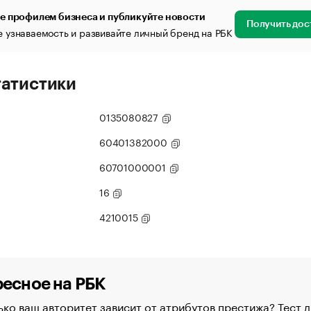
е профилем бизнеса и публикуйте новости
Получить дос
 узнаваемость и развивайте личный бренд на РБК
татистики
0135080827
60401382000
60701000001
16
4210015
есное на РБК
ко ваш авторитет зависит от атрибутов престижа? Тест д