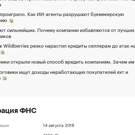
в
 проиграло. Как ИИ-агенты разрушают букмекерскую
рию
ют сильнейших. Почему компании избавляются от лучших
ников
к Wildberries резко нарастил кредиты селлерам до атак н
ики открыли новый способ вредить компаниям. Зачем им
оговики ищут доходы неработающих покупателей яхт и
р
рация ФНС
ации
14 августа 2018