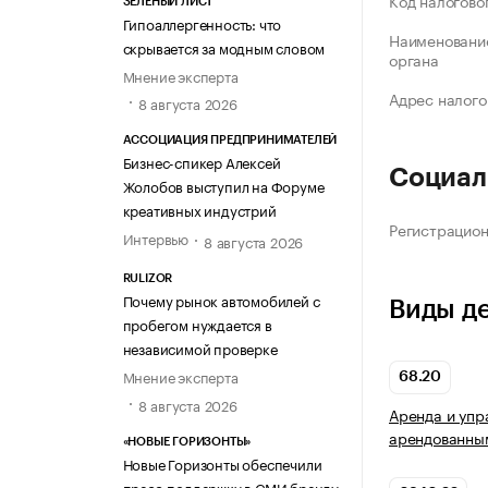
Код налогово
ЗЕЛЁНЫЙ ЛИСТ
Гипоаллергенность: что
Наименование
скрывается за модным словом
органа
Мнение эксперта
Адрес налого
8 августа 2026
АССОЦИАЦИЯ ПРЕДПРИНИМАТЕЛЕЙ
Бизнес-спикер Алексей
Социал
Жолобов выступил на Форуме
креативных индустрий
Регистрацио
Интервью
8 августа 2026
RULIZOR
Почему рынок автомобилей с
Виды д
пробегом нуждается в
независимой проверке
Мнение эксперта
68.20
8 августа 2026
Аренда и упр
арендованны
«НОВЫЕ ГОРИЗОНТЫ»
Новые Горизонты обеспечили
пресс-поддержку в СМИ бренду