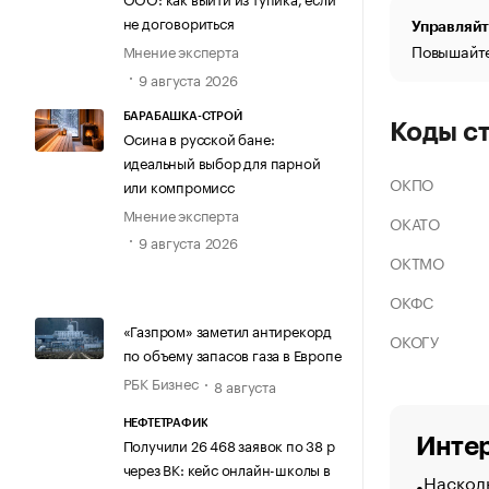
не договориться
Управляйт
Повышайте
Мнение эксперта
9 августа 2026
БАРАБАШКА-СТРОЙ
Коды с
Осина в русской бане:
идеальный выбор для парной
ОКПО
или компромисс
Мнение эксперта
ОКАТО
9 августа 2026
ОКТМО
ОКФС
«Газпром» заметил антирекорд
ОКОГУ
по объему запасов газа в Европе
РБК Бизнес
8 августа
НЕФТЕТРАФИК
Интер
Получили 26 468 заявок по 38 р
через ВК: кейс онлайн-школы в
Насколь