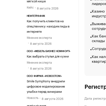
мягкой нише
лидеро
Кейс
8 августа 2026
Казино
индуст
НЕФТЕТРАФИК
Как получить клиентов на
Выжива
спецтехнику: находим лиды в
сотруд
интернете
Как бан
Мнение эксперта
склады
8 августа 2026
Сотрудн
ООО «МЕБЕЛЬ БИЗНЕС КОМФОРТ»
Как нал
Как выбрать стулья для кухни
кварти
Мнение эксперта
8 августа 2026
ООО ФИРМА «НОВОСТОМ»
Smile Symphony внедрили
цифровое моделирование
Регист
улыбки перед винирами
Новость
Дата регистр
8 августа 2026