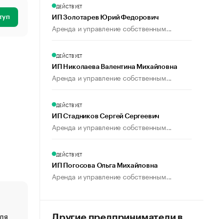
ДЕЙСТВУЕТ
туп
ИП Золотарев Юрий Федорович
Аренда и управление собственным...
ДЕЙСТВУЕТ
ИП Николаева Валентина Михайловна
Аренда и управление собственным...
ДЕЙСТВУЕТ
ИП Стадников Сергей Сергеевич
Аренда и управление собственным...
ДЕЙСТВУЕТ
ИП Погосова Ольга Михайловна
Аренда и управление собственным...
ля
«От спорта тело стареет иначе». Как живет глава ко
Другие предприниматели в