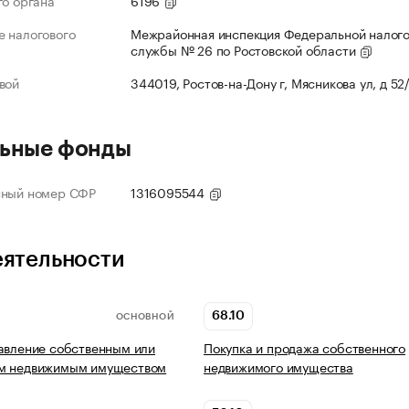
го органа
6196
 налогового
Межрайонная инспекция Федеральной налог
службы № 26 по Ростовской области
вой
344019, Ростов-на-Дону г, Мясникова ул, д 52
ьные фонды
нный номер СФР
1316095544
еятельности
68.10
ОСНОВНОЙ
авление собственным или
Покупка и продажа собственного
м недвижимым имуществом
недвижимого имущества