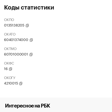
Коды статистики
ОКПО
0135138205
ОКАТО
60401374000
ОКТМО
60701000001
ОКФС
16
ОКОГУ
4210015
Интересное на РБК