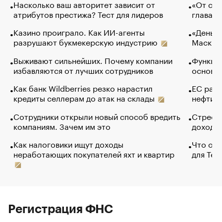
Насколько ваш авторитет зависит от
«От спо
атрибутов престижа? Тест для лидеров
глава к
Казино проиграло. Как ИИ-агенты
«Деньги
разрушают букмекерскую индустрию
Маск в 
Выживают сильнейших. Почему компании
Функции
избавляются от лучших сотрудников
основ э
Как банк Wildberries резко нарастил
ЕС раз
кредиты селлерам до атак на склады
нефти —
Сотрудники открыли новый способ вредить
Стресс 
компаниям. Зачем им это
доходов
Как налоговики ищут доходы
Что обв
неработающих покупателей яхт и квартир
для Tel
Регистрация ФНС