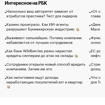
Интересное на РБК
Насколько ваш авторитет зависит от
«От спо
атрибутов престижа? Тест для лидеров
глава к
Казино проиграло. Как ИИ-агенты
«Деньги
разрушают букмекерскую индустрию
Маск в 
Выживают сильнейших. Почему компании
Функции
избавляются от лучших сотрудников
основ э
Как банк Wildberries резко нарастил
ЕС раз
кредиты селлерам до атак на склады
нефти —
Сотрудники открыли новый способ вредить
Стресс 
компаниям. Зачем им это
доходов
Как налоговики ищут доходы
Что обв
неработающих покупателей яхт и квартир
для Tel