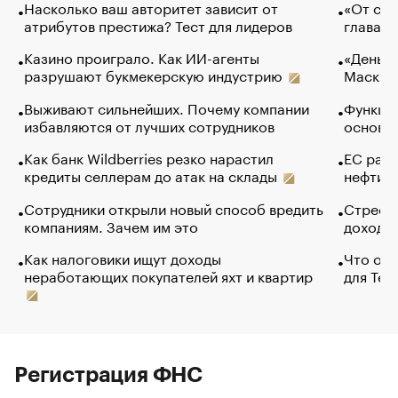
Насколько ваш авторитет зависит от
«От спо
атрибутов престижа? Тест для лидеров
глава к
Казино проиграло. Как ИИ-агенты
«Деньги
разрушают букмекерскую индустрию
Маск в 
Выживают сильнейших. Почему компании
Функции
избавляются от лучших сотрудников
основ э
Как банк Wildberries резко нарастил
ЕС раз
кредиты селлерам до атак на склады
нефти —
Сотрудники открыли новый способ вредить
Стресс 
компаниям. Зачем им это
доходов
Как налоговики ищут доходы
Что обв
неработающих покупателей яхт и квартир
для Tel
Регистрация ФНС