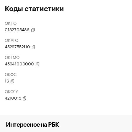
Коды статистики
ОКПО
0132705486
ОКАТО
45297552110
ОКТМО
45941000000
ОКФС
16
ОКОГУ
4210015
Интересное на РБК