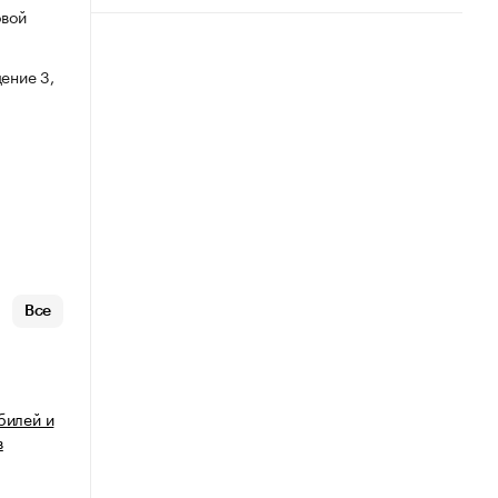
овой
ение 3,
Все
билей и
в