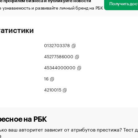
е профилем бизнеса и публикуйте новости
Получить дос
 узнаваемость и развивайте личный бренд на РБК
татистики
0132703378
45277586000
45344000000
16
4210015
есное на РБК
ко ваш авторитет зависит от атрибутов престижа? Тест д
в