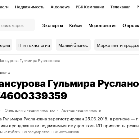
асли
Недвижимость
Autonews
РБК Компании
Телеканал
Р
К Курсы
РБК Life
Тренды
Визионеры
Национальные проекты
Эксперты
Кейсы
Мероприятия
О прое
онный клуб
Исследования
Кредитные рейтинги
Франшизы
Г
терия
IT и технологии
Малый бизнес
Маркетинг и прода
Проверка контрагентов
Политика
Экономика
Бизнес
ансурова Гульмира Руслановна
ы
ВЛЕНО
ансурова Гульмира Руслан
74600339359
Операции с недвижимостью
Аренда недвижимости
 Гульмира Руслановна зарегистрирован 25.06.2018, в регионе — г.
 или арендованным недвижимым имуществом. ИП присвоены рекв
ы из публичных государственных источников.