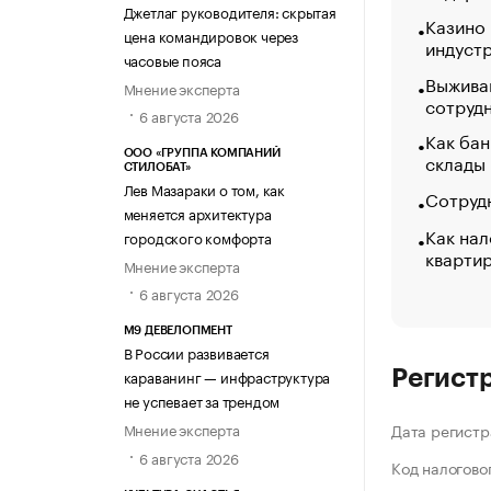
Джетлаг руководителя: скрытая
Казино
цена командировок через
индуст
часовые пояса
Выжива
Мнение эксперта
сотруд
6 августа 2026
Как бан
ООО «ГРУППА КОМПАНИЙ
склады
СТИЛОБАТ»
Лев Мазараки о том, как
Сотрудн
меняется архитектура
Как нал
городского комфорта
кварти
Мнение эксперта
6 августа 2026
М9 ДЕВЕЛОПМЕНТ
В России развивается
караванинг — инфраструктура
Регист
не успевает за трендом
Мнение эксперта
Дата регистр
6 августа 2026
Код налогово