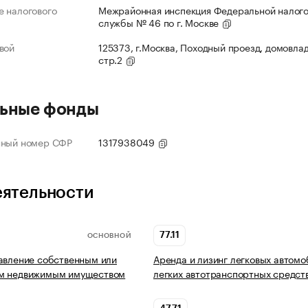
 налогового
Межрайонная инспекция Федеральной налог
службы № 46 по г. Москве
вой
125373, г.Москва, Походный проезд, домовлад
стр.2
ьные фонды
нный номер СФР
1317938049
еятельности
77.11
ОСНОВНОЙ
авление собственным или
Аренда и лизинг легковых автомо
м недвижимым имуществом
легких автотранспортных средст