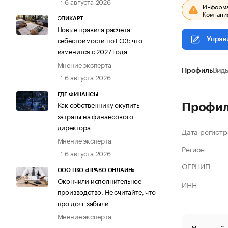
6 августа 2026
Информац
Компания
ЭПИКАРТ
Новые правила расчета
себестоимости по ГОЗ: что
Управ
изменится с 2027 года
Мнение эксперта
Профиль
Виды
6 августа 2026
ГДЕ ФИНАНСЫ
Как собственнику окупить
Профи
затраты на финансового
директора
Дата регистр
Мнение эксперта
Регион
6 августа 2026
ОГРНИП
ООО ПКО «ПРАВО ОНЛАЙН»
Окончили исполнительное
ИНН
производство. Не считайте, что
про долг забыли
Мнение эксперта