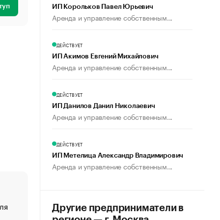
туп
ИП Корольков Павел Юрьевич
Аренда и управление собственным...
ДЕЙСТВУЕТ
ИП Акимов Евгений Михайлович
Аренда и управление собственным...
ДЕЙСТВУЕТ
ИП Данилов Данил Николаевич
Аренда и управление собственным...
ДЕЙСТВУЕТ
ИП Метелица Александр Владимирович
Аренда и управление собственным...
ля
«От спорта тело стареет иначе». Как живет глава ко
Другие предприниматели в
создавшей GTA