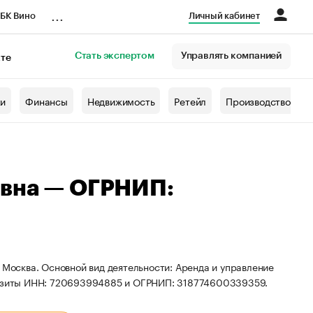
...
БК Вино
Личный кабинет
Стать экспертом
Управлять компанией
кте
азета
жи
Финансы
Недвижимость
Ретейл
Производство
овна — ОГРНИП:
 Москва. Основной вид деятельности: Аренда и управление
изиты ИНН: 720693994885 и ОГРНИП: 318774600339359.