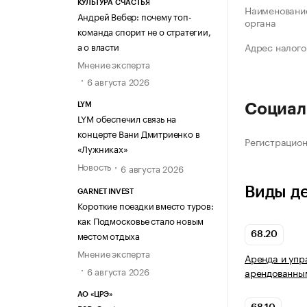
КУЛЬТУРА СЧАСТЬЯ
Наименование
Андрей Вебер: почему топ-
органа
команда спорит не о стратегии,
а о власти
Адрес налого
Мнение эксперта
6 августа 2026
LYM
Социал
LYM обеспечил связь на
концерте Вани Дмитриенко в
Регистрацио
«Лужниках»
Новость
6 августа 2026
Виды д
GARNET INVEST
Короткие поездки вместо туров:
как Подмосковье стало новым
местом отдыха
68.20
Мнение эксперта
Аренда и упр
6 августа 2026
арендованны
АО «ЦРЭ»