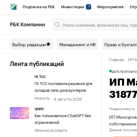
Подписка на РБК
Инвестиции
Мероприятия
Отр
Спорт
Школа управления РБК
РБК Образование
РБ
РБК Компании
Город
Стиль
Крипто
РБК Бизнес-среда
Дискусси
Выбор редакции
Менеджмент и HR
Право и бухгал
Спецпроекты СПб
Конференции СПб
Спецпроекты
Главная
ИП М
Технологии и медиа
Финансы
Рынок наличной валют
Лента публикаций
ДЕЙСТВУЕТ
ОБНО
ГК ТСС
ИП М
ГК ТСС поставила решения для
складов сети дискаунтеров
3187
Новость
6 августа 2026
Недвижимость
ЦНИС
Как пользоваться ChatGPT без
ИП Мансурова
ограничений
собственным
Данные получен
Мнение эксперта