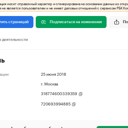
ия носит справочный характер и сгенерирована на основании данных из откр
 не является пользователем и не имеет деловых отношений с сервисом РБК Ко
Подписаться на изменения
По
лять страницей
 деятельности
ль
ации
25 июня 2018
г. Москва
318774600339359
720693994885