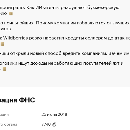
 проиграло. Как ИИ-агенты разрушают букмекерскую
рию
ют сильнейших. Почему компании избавляются от лучших
ников
к Wildberries резко нарастил кредиты селлерам до атак н
ики открыли новый способ вредить компаниям. Зачем им
оговики ищут доходы неработающих покупателей яхт и
р
рация ФНС
ации
25 июня 2018
го органа
7746