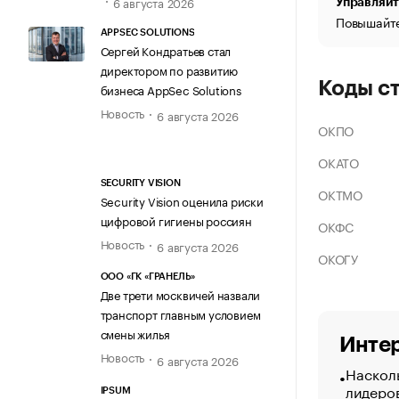
6 августа 2026
Управляйт
Повышайте
APPSEC SOLUTIONS
Сергей Кондратьев стал
директором по развитию
Коды с
бизнеса AppSec Solutions
Новость
6 августа 2026
ОКПО
ОКАТО
SECURITY VISION
ОКТМО
Security Vision оценила риски
цифровой гигиены россиян
ОКФС
Новость
6 августа 2026
ОКОГУ
ООО «ГК «ГРАНЕЛЬ»
Две трети москвичей назвали
транспорт главным условием
смены жилья
Интер
Новость
6 августа 2026
Насколь
лидеро
IPSUM