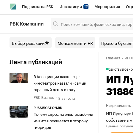
Подписка на РБК
Инвестиции
Мероприятия
Отр
Спорт
Школа управления РБК
РБК Образование
РБ
РБК Компании
Город
Стиль
Крипто
РБК Бизнес-среда
Дискусси
Выбор редакции
Менеджмент и HR
Право и бухгал
Спецпроекты СПб
Конференции СПб
Спецпроекты
Главная
ИП Л
Технологии и медиа
Финансы
Рынок наличной валют
Лента публикаций
ДЕЙСТВУЕТ
ОБНО
В Ассоциации владельцев
ИП Л
кинотеатров назвали «самый
страшный день» в году
3188
РБК Бизнес
8 августа
Недвижимость
RUSSIFICATION.RU
ИП Лупунчук 
Почему спрос на электромобили
собственным
из Китая смещается в сторону
Данные получен
гибридов