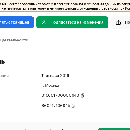
ия носит справочный характер и сгенерирована на основании данных из откр
 не является пользователем и не имеет деловых отношений с сервисом РБК Ко
Подписаться на изменения
По
лять страницей
 деятельности
ль
ации
11 января 2018
г. Москва
318861700000643
860217106845