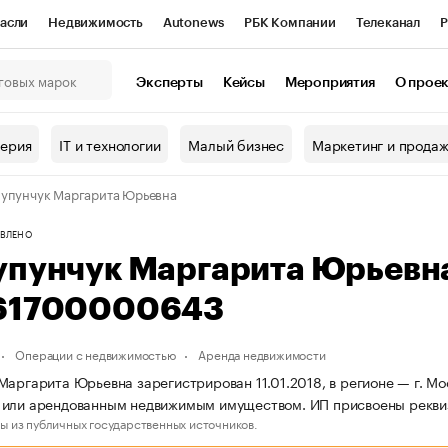
асли
Недвижимость
Autonews
РБК Компании
Телеканал
Р
К Курсы
РБК Life
Тренды
Визионеры
Национальные проекты
Эксперты
Кейсы
Мероприятия
О прое
онный клуб
Исследования
Кредитные рейтинги
Франшизы
Г
терия
IT и технологии
Малый бизнес
Маркетинг и прода
Проверка контрагентов
Политика
Экономика
Бизнес
упунчук Маргарита Юрьевна
ы
ВЛЕНО
упунчук Маргарита Юрьевн
61700000643
Операции с недвижимостью
Аренда недвижимости
Маргарита Юрьевна зарегистрирован 11.01.2018, в регионе — г. Мо
 или арендованным недвижимым имуществом. ИП присвоены рекв
ы из публичных государственных источников.