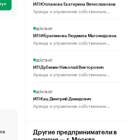
туп
ИП Юпланова Екатерина Вячеславовна
Аренда и управление собственным...
ДЕЙСТВУЕТ
ИП Ибрагимова Людмила Магомедовна
Аренда и управление собственным...
ДЕЙСТВУЕТ
ИП Дубинин Николай Викторович
Аренда и управление собственным...
ДЕЙСТВУЕТ
ИП Кац Дмитрий Давидович
Аренда и управление собственным...
ля
«От спорта тело стареет иначе». Как живет глава ко
Другие предприниматели в
создавшей GTA