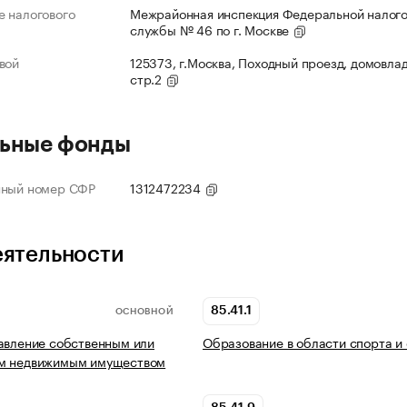
 налогового
Межрайонная инспекция Федеральной налог
службы № 46 по г. Москве
вой
125373, г.Москва, Походный проезд, домовлад
стр.2
ьные фонды
нный номер СФР
1312472234
еятельности
85.41.1
ОСНОВНОЙ
авление собственным или
Образование в области спорта и
м недвижимым имуществом