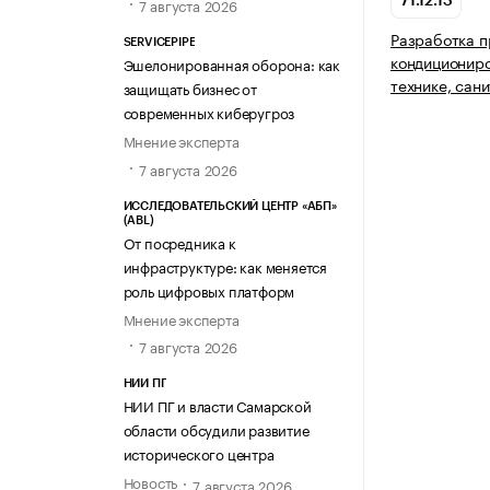
7 августа 2026
71.12.13
Разработка п
SERVICEPIPE
кондициониро
Эшелонированная оборона: как
технике, сан
защищать бизнес от
современных киберугроз
Мнение эксперта
7 августа 2026
ИССЛЕДОВАТЕЛЬСКИЙ ЦЕНТР «АБП»
(ABL)
От посредника к
инфраструктуре: как меняется
роль цифровых платформ
Мнение эксперта
7 августа 2026
НИИ ПГ
НИИ ПГ и власти Самарской
области обсудили развитие
исторического центра
Новость
7 августа 2026