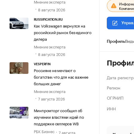
Мнение эксперта
Информац
Компания
8 августа 2026
RUSSIFICATION.RU
Управ
Как Volkswagen вернулся на
российский рынок без единого
дилера
Профиль
Виды
Мнение эксперта
8 августа 2026
Профи
VESPERFIN
Россияне не мечтают о
богатстве: что для нас важнее
Дата регистр
больших денег
Регион
Мнение эксперта
ОГРНИП
7 августа 2026
ИНН
Минпромторг сообщил об
изучении властями идей по
поддержке селлеров WB
РБК Бизнес
7 августа