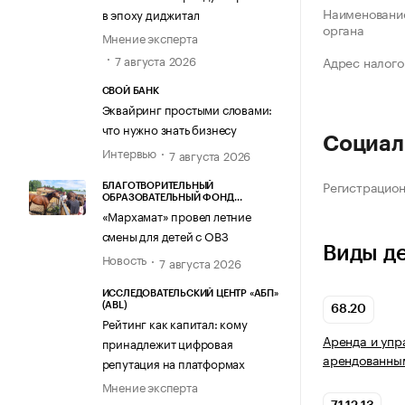
Наименование
в эпоху диджитал
органа
Мнение эксперта
7 августа 2026
Адрес налого
СВОЙ БАНК
Эквайринг простыми словами:
что нужно знать бизнесу
Социал
Интервью
7 августа 2026
Регистрацио
БЛАГОТВОРИТЕЛЬНЫЙ
ОБРАЗОВАТЕЛЬНЫЙ ФОНД
«МАРХАМАТ»
«Мархамат» провел летние
смены для детей с ОВЗ
Виды д
Новость
7 августа 2026
ИССЛЕДОВАТЕЛЬСКИЙ ЦЕНТР «АБП»
(ABL)
68.20
Рейтинг как капитал: кому
Аренда и упр
принадлежит цифровая
арендованны
репутация на платформах
Мнение эксперта