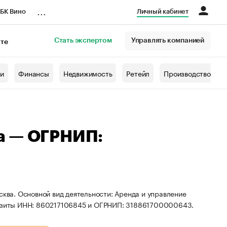
...
БК Вино
Личный кабинет
Стать экспертом
Управлять компанией
кте
азета
жи
Финансы
Недвижимость
Ретейл
Производство
а — ОГРНИП:
сква. Основной вид деятельности: Аренда и управление
изиты ИНН: 860217106845 и ОГРНИП: 318861700000643.