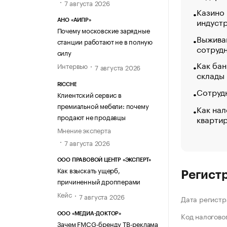
7 августа 2026
Казино
индуст
АНО «АИПР»
Почему московские зарядные
Выжива
станции работают не в полную
сотруд
силу
Как бан
Интервью
7 августа 2026
склады
RICCHE
Сотрудн
Клиентский сервис в
премиальной мебели: почему
Как нал
продают не продавцы
кварти
Мнение эксперта
7 августа 2026
ООО ПРАВОВОЙ ЦЕНТР «ЭКСПЕРТ»
Как взыскать ущерб,
Регист
причиненный дропперами
Кейс
7 августа 2026
Дата регистр
Код налогово
ООО «МЕДИА-ДОКТОР»
Зачем FMCG-бренду ТВ-реклама