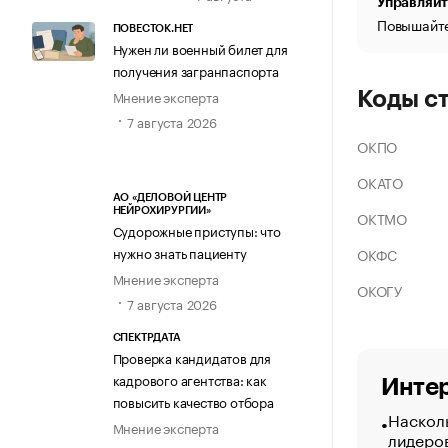
Управляйт
Повышайте
ПОВЕСТОК.НЕТ
Нужен ли военный билет для
получения загранпаспорта
Мнение эксперта
Коды с
7 августа 2026
ОКПО
ОКАТО
АО «ДЕЛОВОЙ ЦЕНТР
НЕЙРОХИРУРГИИ»
ОКТМО
Судорожные приступы: что
нужно знать пациенту
ОКФС
Мнение эксперта
ОКОГУ
7 августа 2026
СПЕКТРДАТА
Проверка кандидатов для
кадрового агентства: как
Интер
повысить качество отбора
Насколь
Мнение эксперта
лидеро