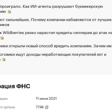
 проиграло. Как ИИ-агенты разрушают букмекерскую
рию
ют сильнейших. Почему компании избавляются от лучших
ников
к Wildberries резко нарастил кредиты селлерам до атак н
ики открыли новый способ вредить компаниям. Зачем им
оговики ищут доходы неработающих покупателей яхт и
р
рация ФНС
ации
11 июня 2021
го органа
7746