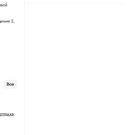
овой
ение 3,
Все
 отдыха