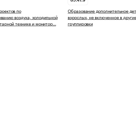
85.41.9
роектов по
Образование дополнительное дет
ванию воздуха, холодильной
взрослых, не включенное в други
итарной технике и монитор…
группировки