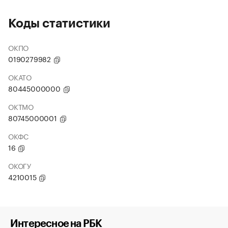
Коды статистики
ОКПО
0190279982
ОКАТО
80445000000
ОКТМО
80745000001
ОКФС
16
ОКОГУ
4210015
Интересное на РБК