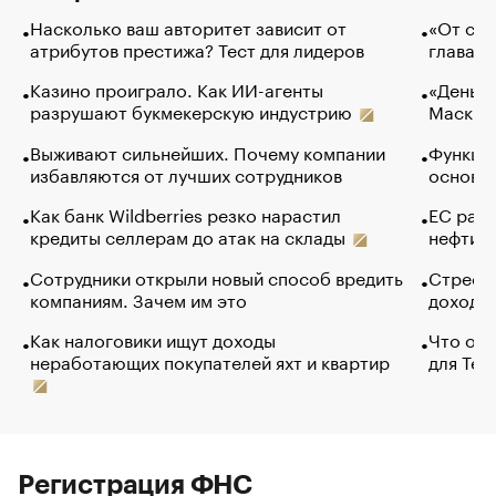
Насколько ваш авторитет зависит от
«От спо
атрибутов престижа? Тест для лидеров
глава к
Казино проиграло. Как ИИ-агенты
«Деньги
разрушают букмекерскую индустрию
Маск в 
Выживают сильнейших. Почему компании
Функции
избавляются от лучших сотрудников
основ э
Как банк Wildberries резко нарастил
ЕС раз
кредиты селлерам до атак на склады
нефти —
Сотрудники открыли новый способ вредить
Стресс 
компаниям. Зачем им это
доходов
Как налоговики ищут доходы
Что обв
неработающих покупателей яхт и квартир
для Tel
Регистрация ФНС