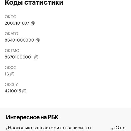
Коды статистики
ОКПО
2000101607
ОКАТО
86401000000
ОКТМО
86701000001
ОКФС
16
ОКОГУ
4210015
Интересное на РБК
Насколько ваш авторитет зависит от
«От спо