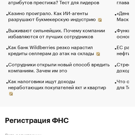
атрибутов престижа? Тест для лидеров
глава к
Казино проиграло. Как ИИ-агенты
«Деньги
разрушают букмекерскую индустрию
Маск в 
Выживают сильнейших. Почему компании
Функции
избавляются от лучших сотрудников
основ э
Как банк Wildberries резко нарастил
ЕС раз
кредиты селлерам до атак на склады
нефти —
Сотрудники открыли новый способ вредить
Стресс 
компаниям. Зачем им это
доходов
Как налоговики ищут доходы
Что обв
неработающих покупателей яхт и квартир
для Tel
Регистрация ФНС
Дата регистрации