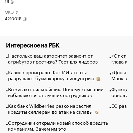
16
ОКОГУ
4210015
Интересное на РБК
Насколько ваш авторитет зависит от
«От спор
атрибутов престижа? Тест для лидеров
глава ко
Казино проиграло. Как ИИ-агенты
«Деньги б
разрушают букмекерскую индустрию
Маск в и
Выживают сильнейших. Почему компании
Функции 
избавляются от лучших сотрудников
основ эф
Как банк Wildberries резко нарастил
ЕС разр
кредиты селлерам до атак на склады
Сотрудники открыли новый способ вредить
компаниям. Зачем им это